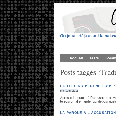
On jouait déjà avant ta nais
Accueil
Tests
Stea
Posts taggés ‘Trad
LA TÉLÉ NOUS REND FOUS :
mai 19th, 2011
Après « La parole à l’accusation », vo
télévision allemande, qui depuis quel
LA PAROLE À L’ACCUSATION