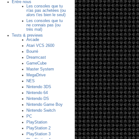
Entre nous
Les consoles que tu
n'as pas achetées (ou
alors t'es bien le seul)
Les consoles que tu
ne connais pas (ou
très mal)
Tests & previews
Arcade
Atari VCS 2600
Bourré
Dreamcast
GameCube
Master System
MegaDrive
NES
Nintendo 3DS
Nintendo 64
Nintendo DS
Nintendo Game Boy
Nintendo Switch
PC
PlayStation
PlayStation 2
PlayStation 3