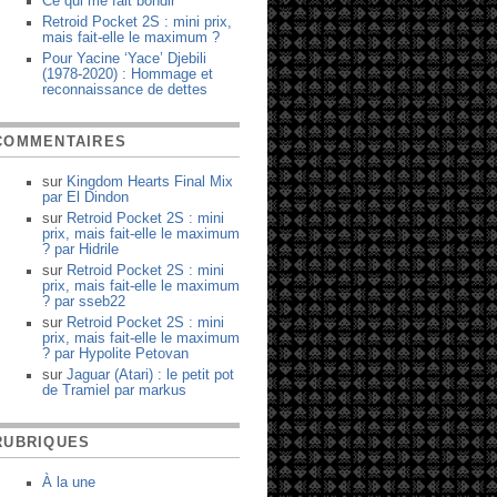
Ce qui me fait bondir
Retroid Pocket 2S : mini prix,
mais fait-elle le maximum ?
Pour Yacine ‘Yace’ Djebili
(1978-2020) : Hommage et
reconnaissance de dettes
COMMENTAIRES
sur
Kingdom Hearts Final Mix
par
El Dindon
sur
Retroid Pocket 2S : mini
prix, mais fait-elle le maximum
?
par
Hidrile
sur
Retroid Pocket 2S : mini
prix, mais fait-elle le maximum
?
par
sseb22
sur
Retroid Pocket 2S : mini
prix, mais fait-elle le maximum
?
par
Hypolite Petovan
sur
Jaguar (Atari) : le petit pot
de Tramiel
par
markus
RUBRIQUES
À la une