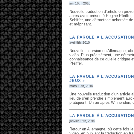
juin 16th, 2010
Nouvelle traduction d’article en prove
après avoir présenté Regine Pfeiffer, 
Schiffer, une détractrice acharnée de
et méprisant.
LA PAROLE À L’ACCUSATION
avril 9th, 2010
Nouvelle incursion en Allemagne, afin
vidéo. Plus précisément, une détract
connaissance de ce qu’elle critique e
Pfeiffer.
LA PAROLE À L’ACCUSATION
JEUX »
mars 12th, 2010
Une nouvelle traduction d’un article 
lieu de s’en prendre simplement aux «
pratiquent. Un an après Winnenden, c
LA PAROLE À L’ACCUSATION
janvier 15th, 2010
Retour en Allemagne, où cette fois je 
vidéo, en publiant la traduction en f