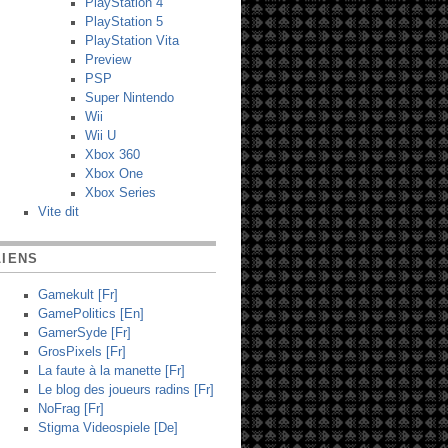
PlayStation 4
PlayStation 5
PlayStation Vita
Preview
PSP
Super Nintendo
Wii
Wii U
Xbox 360
Xbox One
Xbox Series
Vite dit
LIENS
Gamekult [Fr]
GamePolitics [En]
GamerSyde [Fr]
GrosPixels [Fr]
La faute à la manette [Fr]
Le blog des joueurs radins [Fr]
NoFrag [Fr]
Stigma Videospiele [De]