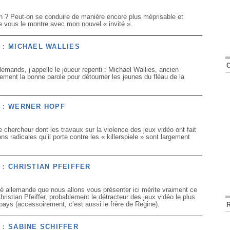
n ? Peut-on se conduire de manière encore plus méprisable et
je vous le montre avec mon nouvel « invité ».
 : MICHAEL WALLIES
llemands, j’appelle le joueur repenti : Michael Wallies, ancien
ement la bonne parole pour détourner les jeunes du fléau de la
N : WERNER HOPF
re chercheur dont les travaux sur la violence des jeux vidéo ont fait
s radicales qu’il porte contre les « killerspiele » sont largement
 : CHRISTIAN PFEIFFER
lité allemande que nous allons vous présenter ici mérite vraiment ce
 Christian Pfeiffer, probablement le détracteur des jeux vidéo le plus
pays (accessoirement, c’est aussi le frère de Regine).
 : SABINE SCHIFFER