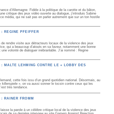
nance d’Allemagne. Fidèle à la politique de la carotte et du bâton,
une critique des jeux vidéo ouverte au dialogue, j’introduis Sabine
 ce média, qui ne sait pas en parler autrement que sur un ton hostile
 : REGINE PFEIFFER
 de rendre visite aux détracteurs locaux de la violence des jeux
rice, qui a beaucoup d’atouts en sa faveur, notamment une bonne
t une volonté de dialoguer inébranlable. J’ai nommé : Regine
 : MALTE LEHMING CONTRE LE « LOBBY DES
allemand, cette fois issu d’un grand quotidien national. Désormais, au
 killerspiele », on va aussi sonner le tocsin contre ceux qui les
’est très tendance.
 : RAINER FROMM
laisse la parole à un célèbre critique local de la violence des jeux
rançais de sa dernière interview au site Gamers Against Rejection.