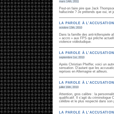
mars 14th, 2011
Peut-on faire pire que Jack Thompso
hallucinée ? Je prétends que oui, et 
LA PAROLE À L’ACCUSATION
octobre 13th, 2010
Dans la famille des anti-killerspiele a
« accro » aux FPS qui prêche actuell
violence vidéoludique.
LA PAROLE À L’ACCUSATIO
septembre 1st, 2010
Après Christian Pfeiffer, voici un aut
sensation. D’autant que les accusation
reprises en Allemagne et ailleurs.
LA PAROLE À L’ACCUSATION
juillet 16th, 2010
Attention, gros calibre : la personna
qualificatif. Il s’agit du criminologue
célèbre et le plus respecté dans son 
LA PAROLE À L’ACCUSATION