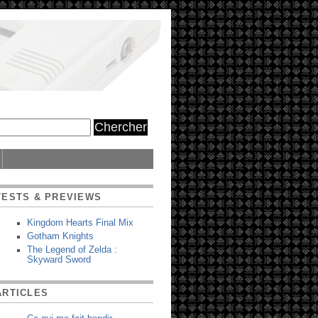
TESTS & PREVIEWS
Kingdom Hearts Final Mix
Gotham Knights
The Legend of Zelda :
Skyward Sword
ARTICLES