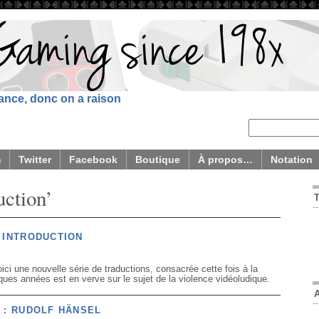
sance, donc on a raison
m
Twitter
Facebook
Boutique
À propos…
Notation
uction’
 INTRODUCTION
ici une nouvelle série de traductions, consacrée cette fois à la
ques années est en verve sur le sujet de la violence vidéoludique.
 : RUDOLF HÄNSEL