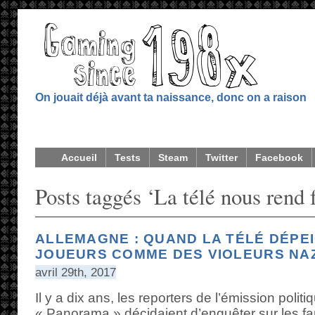
On jouait déjà avant ta naissance, donc on a raison
Accueil
Tests
Steam
Twitter
Facebook
Posts taggés ‘La télé nous rend 
ALLEMAGNE : QUAND LA TÉLÉ DÉPEI
JOUEURS COMME DES VIOLEURS NAZI
avril 29th, 2017
Il y a dix ans, les reporters de l’émission poli
« Panorama » décidaient d’enquêter sur les fam