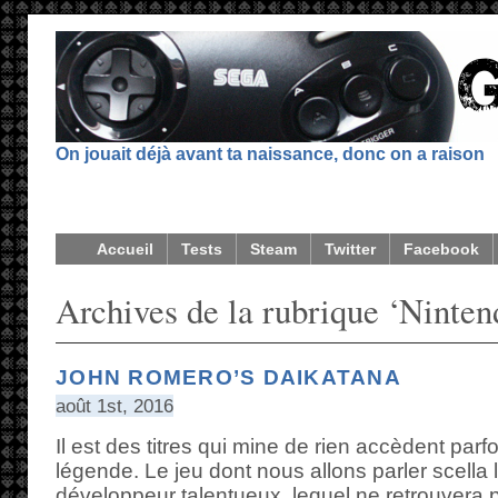
On jouait déjà avant ta naissance, donc on a raison
Accueil
Tests
Steam
Twitter
Facebook
Archives de la rubrique ‘Nint
JOHN ROMERO’S DAIKATANA
août 1st, 2016
Il est des titres qui mine de rien accèdent parfo
légende. Le jeu dont nous allons parler scella 
développeur talentueux, lequel ne retrouvera 