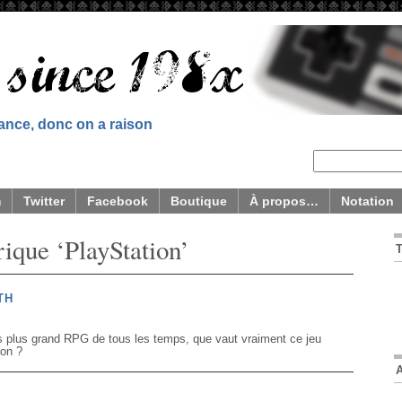
sance, donc on a raison
m
Twitter
Facebook
Boutique
À propos…
Notation
rique ‘PlayStation’
TH
 plus grand RPG de tous les temps, que vaut vraiment ce jeu
ion ?