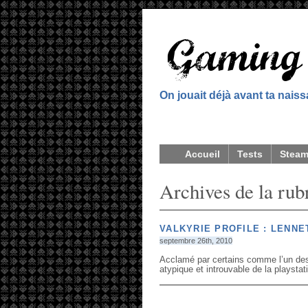
On jouait déjà avant ta nais
Accueil
Tests
Stea
Archives de la rub
VALKYRIE PROFILE : LENNE
septembre 26th, 2010
Acclamé par certains comme l’un des
atypique et introuvable de la playstat