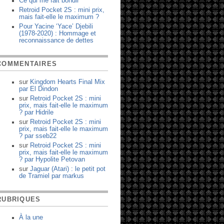
Ce qui me fait bondir
Retroid Pocket 2S : mini prix,
mais fait-elle le maximum ?
Pour Yacine ‘Yace’ Djebili
(1978-2020) : Hommage et
reconnaissance de dettes
COMMENTAIRES
sur
Kingdom Hearts Final Mix
par
El Dindon
sur
Retroid Pocket 2S : mini
prix, mais fait-elle le maximum
?
par
Hidrile
sur
Retroid Pocket 2S : mini
prix, mais fait-elle le maximum
?
par
sseb22
sur
Retroid Pocket 2S : mini
prix, mais fait-elle le maximum
?
par
Hypolite Petovan
sur
Jaguar (Atari) : le petit pot
de Tramiel
par
markus
RUBRIQUES
À la une