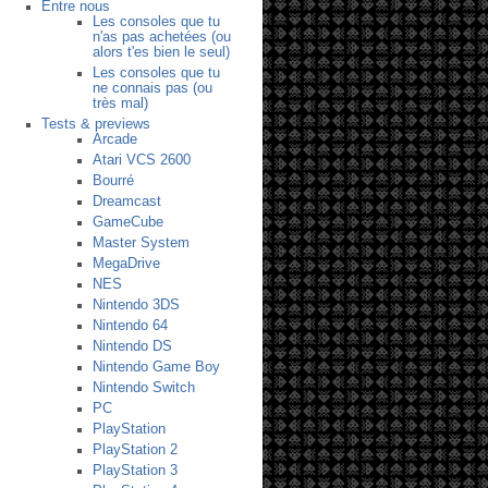
Entre nous
Les consoles que tu
n'as pas achetées (ou
alors t'es bien le seul)
Les consoles que tu
ne connais pas (ou
très mal)
Tests & previews
Arcade
Atari VCS 2600
Bourré
Dreamcast
GameCube
Master System
MegaDrive
NES
Nintendo 3DS
Nintendo 64
Nintendo DS
Nintendo Game Boy
Nintendo Switch
PC
PlayStation
PlayStation 2
PlayStation 3