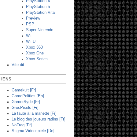
PlayStation 4
PlayStation 5
PlayStation Vita
Preview
PSP
Super Nintendo
Wii
Wii U
Xbox 360
Xbox One
Xbox Series
Vite dit
LIENS
Gamekult [Fr]
GamePolitics [En]
GamerSyde [Fr]
GrosPixels [Fr]
La faute à la manette [Fr]
Le blog des joueurs radins [Fr]
NoFrag [Fr]
Stigma Videospiele [De]