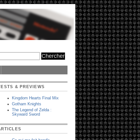
TESTS & PREVIEWS
Kingdom Hearts Final Mix
Gotham Knights
The Legend of Zelda :
Skyward Sword
ARTICLES