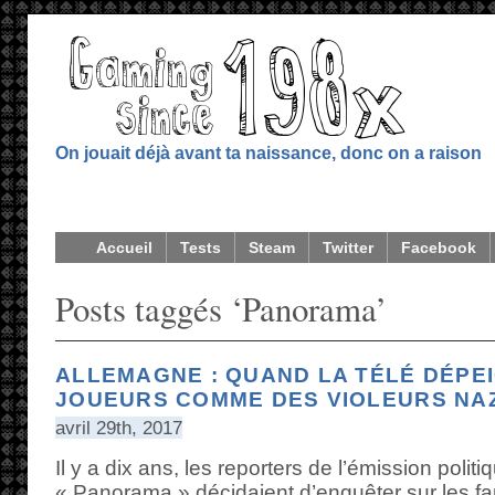
On jouait déjà avant ta naissance, donc on a raison
Accueil
Tests
Steam
Twitter
Facebook
Posts taggés ‘Panorama’
ALLEMAGNE : QUAND LA TÉLÉ DÉPEI
JOUEURS COMME DES VIOLEURS NAZI
avril 29th, 2017
Il y a dix ans, les reporters de l’émission poli
« Panorama » décidaient d’enquêter sur les fam