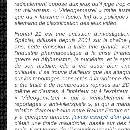
radicalement opposé aux jeux qu’il juge trop 
ou militaristes. « Videogemetzel » traite jus
que du « laxisme » (selon lui) des politiques
allemand de classification des jeux vidéo.
Frontal 21 est une émission d’investigati
Spécial, diffusée depuis 2001 sur la chaîne 
ans, cette émission a traité une grande vari
l’industrie pharmaceutique à la crise finan
guerre en Afghanistan, le nucléaire, et le sy
de son histoire, elle a été aussi bien en
critiquée. Il se trouve d’ailleurs que les attaq
sur les reportages consacrés à la violence des
a été traité à de nombreuses reprises sur ZD
même et d’autres, à l’intérieur ou à l’extérieur
« Videogemetzel » qui a véritablement 
reportages « anti-killerspiele », et qui a mar
relation d’amour-haine entre Rainer Fromm et 
y a quelques années,
j’avais essayé d’en par
c’était une tirade maladroite, basée sur des
main. Il est temps de découvrir ensemble cette