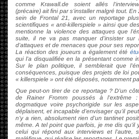
comme Krawall.de soient allés l’intervie
(précaire) ait fini par s’installer malgré tout.
sein de Frontal 21, avec un reportage plus f
scientifiques « anti-killerspiele » ainsi que de
mentionne la violence des attaques que l’ém
suite, il ne va pas manquer d’insister sur l
d’attaques et de menaces que pour ses repor
La réaction des joueurs a également été
étu
qui l’a disqualifiée en la présentant comme ir
Sur le plan politique, il semblerait que l’
conséquences, puisque des projets de loi pour 
« killerspiele » ont été déposés, notamment p
Que peut-on tirer de ce reportage ? D’un côté
de Rainer Fromm poussés à l’extrême :
dogmatique voire psychorigide sur les aspec
déplaisent, et incapable d’envisager qu’il peut 
n’y a rien, absolument rien d’un tantinet positi
même. A tel point que parfois, je me dis qu’i
celui qui répond aux interviews et l’autre,
maléfique, qui réalise les reportages. Le premie