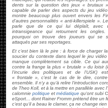
dents sur la question des jeux « brutaux »
capable de parler des aspects du jeu vidéo qu
montre beaucoup plus ouvert envers les Fi
d’autres personnalités « anti-killerspiele ». 
parle que de ce qui lui déplaît, avec 
intransigeance qui retournent les ongle
pourquoi on trouve des joueurs qui se s
attaqués par ses reportages.
Et c’est bien là le pire : à force de charger 
soucier du contexte dans lequel le jeu vidéo 
manque complètement sa cible. Ce qui aur
contre la frange la plus « brutale » du loisir
l’incurie des politiques et de l’USK) e
« frontale », c’est le cas de le dire, cont
ensemble. Il n’y a qu’à relire l’introduction 
de Theo Koll, et à la mettre en parallèle avec
calomnie
politique
et
médiatique
qu’ont subi
C
eSport… dont Rainer Fromm prétend être un fer
c’est qu’il a beau le clamer, ça ne change rien 