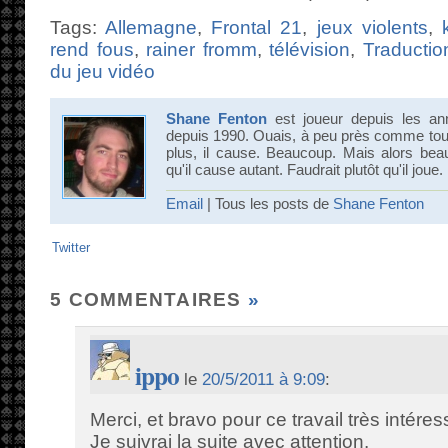
Tags:
Allemagne
,
Frontal 21
,
jeux violents
,
rend fous
,
rainer fromm
,
télévision
,
Traductio
du jeu vidéo
Shane Fenton
est joueur depuis les an
depuis 1990. Ouais, à peu près comme tout 
plus, il cause. Beaucoup. Mais alors bea
qu'il cause autant. Faudrait plutôt qu'il joue.
Email
| Tous les posts de
Shane Fenton
Twitter
5 COMMENTAIRES
»
ippo
le
20/5/2011 à 9:09
:
Merci, et bravo pour ce travail très intéres
Je suivrai la suite avec attention.