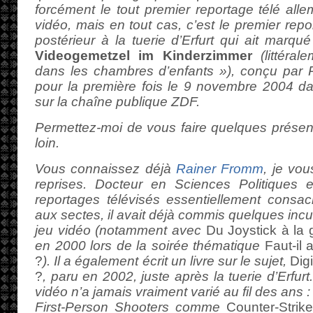
forcément le tout premier reportage télé al
vidéo, mais en tout cas, c’est le premier repor
postérieur à la tuerie d’Erfurt qui ait marqué 
Videogemetzel im Kinderzimmer
(littéral
dans les chambres d’enfants »), conçu par R
pour la première fois le 9 novembre 2004 da
sur la chaîne publique ZDF.
Permettez-moi de vous faire quelques présenta
loin.
Vous connaissez déjà
Rainer Fromm
, je vou
reprises. Docteur en Sciences Politiques et
reportages télévisés essentiellement consacr
aux sectes, il avait déjà commis quelques inc
jeu vidéo (notamment avec
Du Joystick à la 
en 2000 lors de la soirée thématique
Faut-il 
?
). Il a également écrit un livre sur le sujet,
Dig
?
, paru en 2002, juste après la tuerie d’Erfurt
vidéo n’a jamais vraiment varié au fil des ans : 
First-Person Shooters comme
Counter-Strik