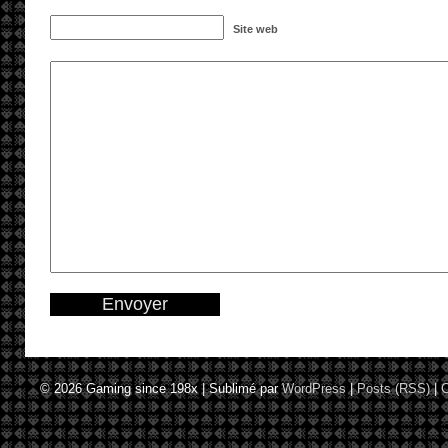
Site web
© 2026
Gaming since 198x
|
Sublimé par
WordPress
|
Posts (RSS)
|
C