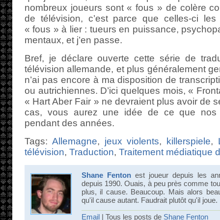
nombreux joueurs sont « fous » de colère co
de télévision, c’est parce que celles-ci l
« fous » à lier : tueurs en puissance, psychop
mentaux, et j’en passe.
Bref, je déclare ouverte cette série de tra
télévision allemande, et plus généralement 
n’ai pas encore à ma disposition de transcrip
ou autrichiennes. D’ici quelques mois, « Fron
« Hart Aber Fair » ne devraient plus avoir de 
cas, vous aurez une idée de ce que nos 
pendant des années.
Tags:
Allemagne
,
jeux violents
,
killerspiele
,
télévision
,
Traduction
,
Traitement médiatique d
Shane Fenton
est joueur depuis les an
depuis 1990. Ouais, à peu près comme tout 
plus, il cause. Beaucoup. Mais alors bea
qu'il cause autant. Faudrait plutôt qu'il joue.
Email
| Tous les posts de
Shane Fenton