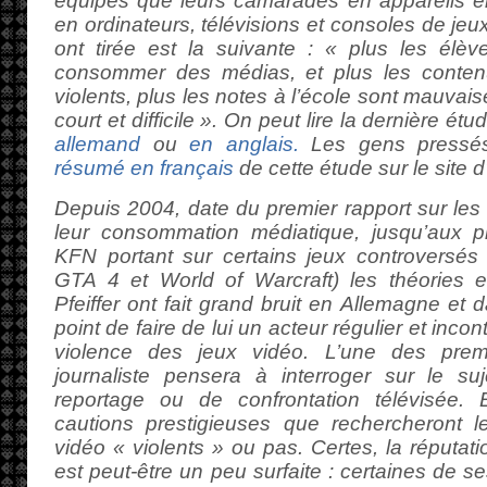
équipés que leurs camarades en appareils é
en ordinateurs, télévisions et consoles de jeu
ont tirée est la suivante :
« plus les élè
consommer des médias, et plus les conte
violents, plus les notes à l’école sont mauvais
court et difficile »
. On peut lire la dernière ét
allemand
ou
en anglais.
Les gens pressés,
résumé en français
de cette étude sur le site d’
Depuis 2004, date du premier rapport sur les
leur consommation médiatique, jusqu’aux p
KFN portant sur certains jeux controversés
GTA 4 et World of Warcraft) les théories et
Pfeiffer ont fait grand bruit en Allemagne et 
point de faire de lui un acteur régulier et inco
violence des jeux vidéo. L’une des prem
journaliste pensera à interroger sur le suj
reportage ou de confrontation télévisée. 
cautions prestigieuses que rechercheront l
vidéo « violents » ou pas. Certes, la réputati
est peut-être un peu surfaite : certaines de s