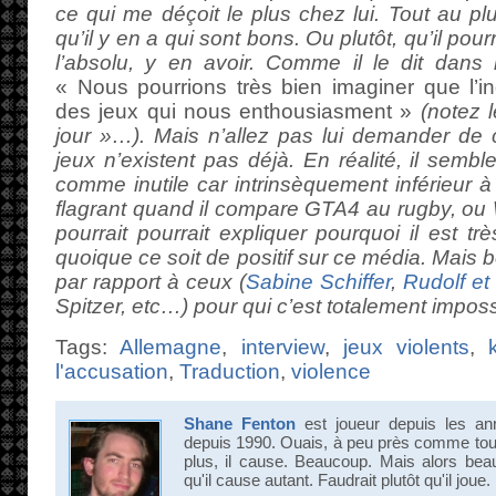
ce qui me déçoit le plus chez lui. Tout au plu
qu’il y en a qui sont bons. Ou plutôt, qu’il pou
l’absolu, y en avoir. Comme il le dit dans 
« Nous pourrions très bien imaginer que l’in
des jeux qui nous enthousiasment »
(notez l
jour »…). Mais n’allez pas lui demander de 
jeux n’existent pas déjà. En réalité, il sembl
comme inutile car intrinsèquement inférieur à 
flagrant quand il compare GTA4 au rugby, ou 
pourrait pourrait expliquer pourquoi il est très
quoique ce soit de positif sur ce média. Mais 
par rapport à ceux (
Sabine Schiffer
,
Rudolf et
Spitzer, etc…) pour qui c’est totalement imposs
Tags:
Allemagne
,
interview
,
jeux violents
,
l'accusation
,
Traduction
,
violence
Shane Fenton
est joueur depuis les an
depuis 1990. Ouais, à peu près comme tout 
plus, il cause. Beaucoup. Mais alors bea
qu'il cause autant. Faudrait plutôt qu'il joue.