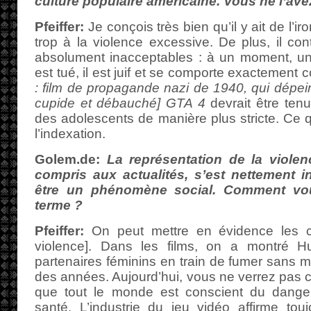
culture populaire américaine. Vous ne l’av
Pfeiffer:
Je conçois très bien qu’il y ait de l’ir
trop à la violence excessive. De plus, il co
absolument inacceptables : à un moment, u
est tué, il est juif et se comporte exactement
: film de propagande nazi de 1940, qui dépein
cupide et débauché]
GTA 4
devrait être tenu
des adolescents de manière plus stricte. Ce q
l’indexation.
Golem.de:
La représentation de la viole
compris aux actualités, s’est nettement i
être un phénomène social. Comment vou
terme ?
Pfeiffer:
On peut mettre en évidence les c
violence]. Dans les films, on a montré 
partenaires féminins en train de fumer sans m
des années. Aujourd’hui, vous ne verrez pas 
que tout le monde est conscient du dange
santé. L’industrie du jeu vidéo affirme to