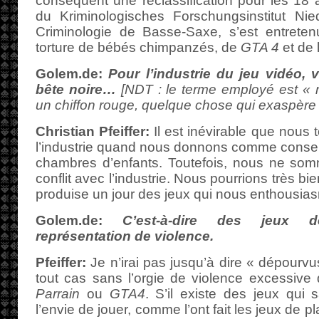
conséquent une reclassification pour les 18 a
du Kriminologisches Forschungsinstitut Nied
Criminologie de Basse-Saxe, s’est entrete
torture de bébés chimpanzés, de
GTA 4
et de 
Golem.de:
Pour l’industrie du jeu vidéo,
bête noire…
[NDT : le terme employé est « r
un chiffon rouge, quelque chose qui exaspère 
Christian Pfeiffer:
Il est inévirable que nous 
l’industrie quand nous donnons comme conseil 
chambres d’enfants. Toutefois, nous ne so
conflit avec l’industrie. Nous pourrions très bi
produise un jour des jeux qui nous enthousia
Golem.de:
C’est-à-dire des jeux 
représentation de violence.
Pfeiffer:
Je n’irai pas jusqu’à dire « dépourvu
tout cas sans l’orgie de violence excessive
Parrain
ou
GTA4
. S’il existe des jeux qui 
l’envie de jouer, comme l’ont fait les jeux de p