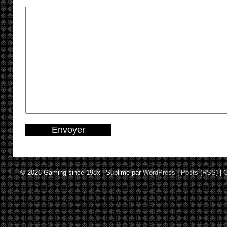
© 2026
Gaming since 198x
|
Sublimé par
WordPress
|
Posts (RSS)
|
C