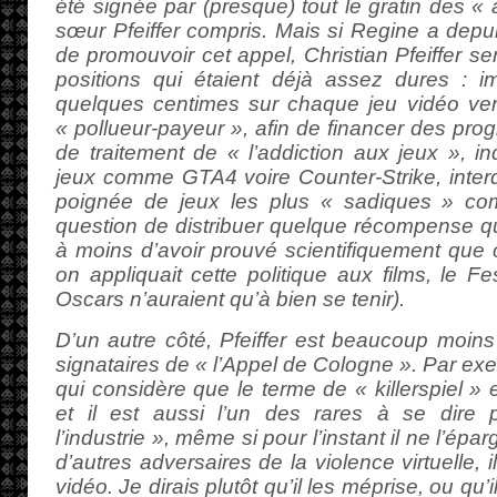
été signée par (presque) tout le gratin des « an
sœur Pfeiffer compris. Mais si Regine a depui
de promouvoir cet appel, Christian Pfeiffer se
positions qui étaient déjà assez dures : i
quelques centimes sur chaque jeu vidéo ven
« pollueur-payeur », afin de financer des pr
de traitement de « l’addiction aux jeux », i
jeux comme GTA4 voire Counter-Strike, interdi
poignée de jeux les plus « sadiques » co
question de distribuer quelque récompense qu
à moins d’avoir prouvé scientifiquement que c
on appliquait cette politique aux films, le F
Oscars n’auraient qu’à bien se tenir).
D’un autre côté, Pfeiffer est beaucoup moins
signataires de « l’Appel de Cologne ». Par exem
qui considère que le terme de « killerspiel » 
et il est aussi l’un des rares à se dire p
l’industrie », même si pour l’instant il ne l’ép
d’autres adversaires de la violence virtuelle, 
vidéo. Je dirais plutôt qu’il les méprise, ou qu’i