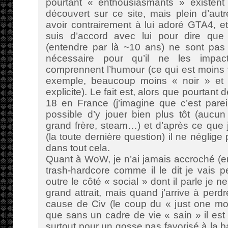
pourtant « enthousiasmants » existent 
découvert sur ce site, mais plein d’aut
avoir contrairement à lui adoré GTA4, et 
suis d’accord avec lui pour dire que
(entendre par là ~10 ans) ne sont pas 
nécessaire pour qu’il ne les impac
comprennent l’humour (ce qui est moins 
exemple, beaucoup moins « noir » et
explicite). Le fait est, alors que pourtant
18 en France (j’imagine que c’est parei
possible d’y jouer bien plus tôt (aucun
grand frère, steam…) et d’après ce que j
(la toute dernière question) il ne néglige
dans tout cela.
Quant à WoW, je n’ai jamais accroché (e
trash-hardcore comme il le dit je vais pe
outre le côté « social » dont il parle je n
grand attrait, mais quand j’arrive à perd
cause de Civ (le coup du « just one mo
que sans un cadre de vie « sain » il est
surtout pour un gosse pas favorisé à la b