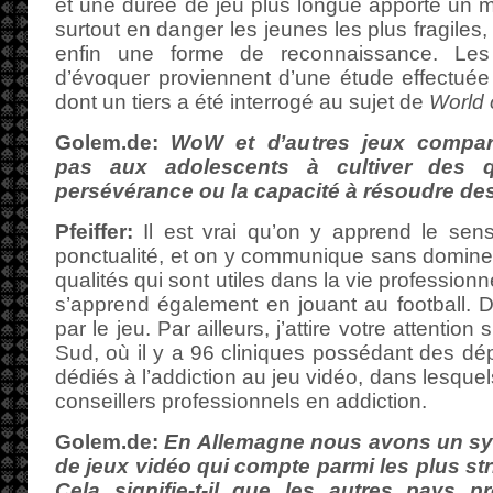
et une durée de jeu plus longue apporte un m
surtout en danger les jeunes les plus fragiles,
enfin une forme de reconnaissance. Les 
d’évoquer proviennent d’une étude effectuée
dont un tiers a été interrogé au sujet de
World 
Golem.de:
WoW et d’autres jeux compara
pas aux adolescents à cultiver des qu
persévérance ou la capacité à résoudre des
Pfeiffer:
Il est vrai qu’on y apprend le sens
ponctualité, et on y communique sans dominer
qualités qui sont utiles dans la vie professionn
s’apprend également en jouant au football.
par le jeu. Par ailleurs, j’attire votre attentio
Sud, où il y a 96 cliniques possédant des d
dédiés à l’addiction au jeu vidéo, dans lesquel
conseillers professionnels en addiction.
Golem.de:
En Allemagne nous avons un sys
de jeux vidéo qui compte parmi les plus str
Cela signifie-t-il que les autres pays p