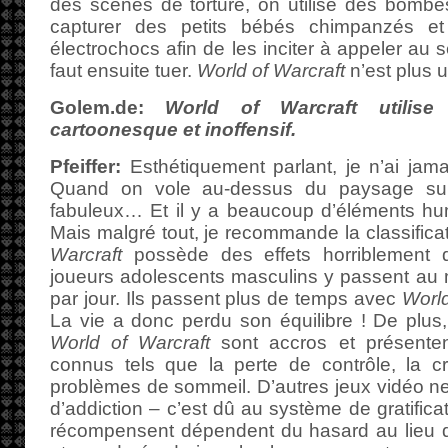
des scènes de torture, on utilise des bombes 
capturer des petits bébés chimpanzés et
électrochocs afin de les inciter à appeler au 
faut ensuite tuer.
World of Warcraft
n’est plus 
Golem.de:
World of Warcraft utilise
cartoonesque et inoffensif.
Pfeiffer:
Esthétiquement parlant, je n’ai jam
Quand on vole au-dessus du paysage sur 
fabuleux… Et il y a beaucoup d’éléments hum
Mais malgré tout, je recommande la classific
Warcraft
possède des effets horriblement 
joueurs adolescents masculins y passent au 
par jour. Ils passent plus de temps avec
World
La vie a donc perdu son équilibre ! De plus,
World of Warcraft
sont accros et présente
connus tels que la perte de contrôle, la 
problèmes de sommeil. D’autres jeux vidéo ne
d’addiction – c’est dû au système de gratific
récompensent dépendent du hasard au lieu d