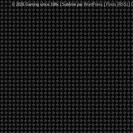
© 2026
Gaming since 198x
|
Sublimé par
WordPress
|
Posts (RSS)
|
C