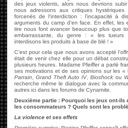
des jeux violents, alors nous devrions sub
nous adressons aux critiques hystériques
forcenés de l’interdiction : l’incapacité à d
arguments du camp d’en face. En effet, les
tire nous font avancer beaucoup plus que to
embarrassante, du genre : « les tueur
interdisons les produits à base de blé ! »
C’est pour cela que nous avons accepté l’offr
était de venir chez elle pour un débat constru
plusieurs heures. Madame Pfeiffer a parlé fra
ses motivations et de ses opinions sur les « k
Parrain
,
Grand Theft Auto IV
,
Bioshock
ou
W
recherche même le dialogue avec la commun
autres ici dans les forums de Cynamite.
Deuxième partie : Pourquoi les jeux ont-ils d
les consommateurs ? Quels sont les problè
La violence et ses effets
Première surprise:
Regine Pfeiffer connaît eff