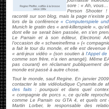
journaliste vidéol
sore : « Ah, vous…
Regine Pfeiffer, coiffée à la brosse
since 198x
Person Shooter ! 
raconté sur son blog, mais la page n’existe pl
lors de la conférence
« Computerspiele und
Munich le gratin des « anti-killerspiele », qu’e
dont elle se serait bien passée, en s’en pre
Le Parrain et à son éditeur, Electronic Art
l’occasion de « schweinefirma » (« compagnie 
a fait le tour du monde, et elle est devenu
« anti-jeux vidéo » (son soutien à
l’Appel de
comme son frère, n’a rien arrangé). Même EA 
pas courant) en réclamant publiquement de
monde est passé à autre chose.
Tout le monde, sauf Regine. En janvier 2009, e
contacter le site vidéoludique Cynamite.de a
des faits
: pourquoi et dans quel context
« compagnie de porcs », ce qu’elle reproch
comme Le Parrain ou GTA 4, et quels ont
Martin Lorber, le responsable des relat