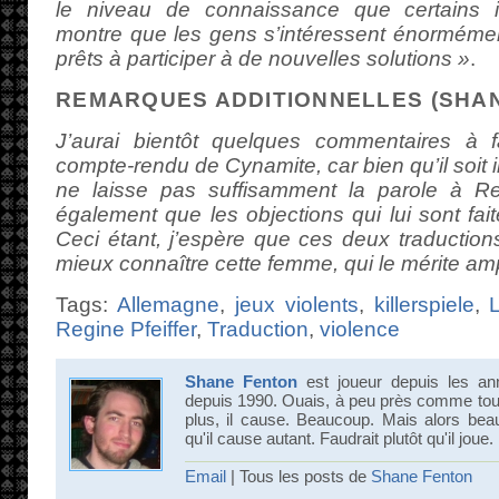
le niveau de connaissance que certains i
montre que les gens s’intéressent énormément 
prêts à participer à de nouvelles solutions »
.
REMARQUES ADDITIONNELLES (SHAN
J’aurai bientôt quelques commentaires à f
compte-rendu de Cynamite, car bien qu’il soit in
ne laisse pas suffisamment la parole à Reg
également que les objections qui lui sont fait
Ceci étant, j’espère que ces deux traductio
mieux connaître cette femme, qui le mérite a
Tags:
Allemagne
,
jeux violents
,
killerspiele
,
Regine Pfeiffer
,
Traduction
,
violence
Shane Fenton
est joueur depuis les an
depuis 1990. Ouais, à peu près comme tout 
plus, il cause. Beaucoup. Mais alors bea
qu'il cause autant. Faudrait plutôt qu'il joue.
Email
| Tous les posts de
Shane Fenton