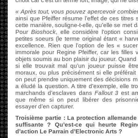
choix car c’est un terme fort, imagé, qui ne dis
« Après tout, vous pouvez apercevoir combien
ainsi que Pfeiffer résume l’effet de ces titres 
cette manière, souligne-t-elle, qu’elle se met
Pour
Bioshock
, elle considère l’option cons
petites soeurs (le terme original étant « har
excellence. Rien que l’option de les « sucer
immorale pour Regine Pfeiffer, car les filles 
objets soumis au bon plaisir du joueur. Quan
si elle trouvait mal qu’un joueur puisse êt
moraux, ou plus précisément si elle préférait
on peut prendre uniquement des décisions mo
a éludé la question. A titre d’exemple, elle 
marchands d’esclaves dans
Fallout 3
est am
que même si on peut libérer des prisonni
essayer d’en capturer.
Troisième partie : La protection allemande 
suffisante ? Qu’est-ce qui heurte Regin
d’action Le Parrain d’Electronic Arts ?