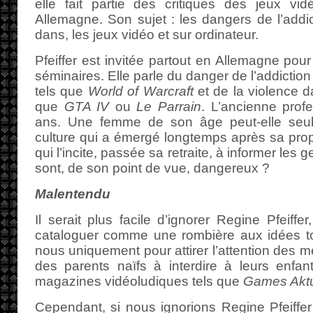
elle fait partie des critiques des jeux v
Allemagne. Son sujet : les dangers de l’addic
dans, les jeux vidéo et sur ordinateur.
Pfeiffer est invitée partout en Allemagne pou
séminaires. Elle parle du danger de l’addiction
tels que
World of Warcraft
et de la violence da
que
GTA IV
ou
Le Parrain
. L’ancienne prof
ans. Une femme de son âge peut-elle seu
culture qui a émergé longtemps après sa pro
qui l’incite, passée sa retraite, à informer les 
sont, de son point de vue, dangereux ?
Malentendu
Il serait plus facile d’ignorer Regine Pfeiffe
cataloguer comme une rombière aux idées to
nous uniquement pour attirer l’attention des 
des parents naïfs à interdire à leurs enfan
magazines vidéoludiques tels que
Games Aktu
Cependant, si nous ignorions Regine Pfeiffer