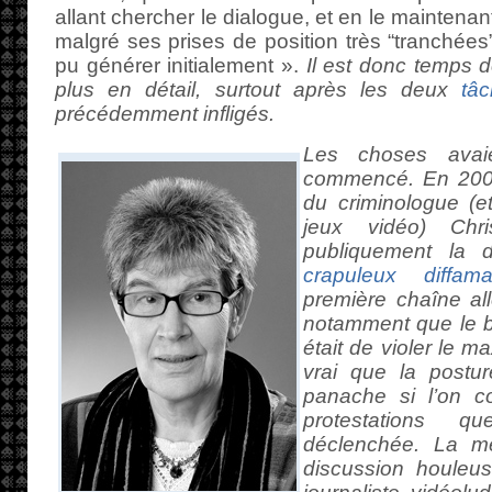
allant chercher le dialogue, et en le maintena
malgré ses prises de position très “tranchées” e
pu générer initialement ».
Il est donc temps d
plus en détail, surtout après les deux
tâ
précédemment infligés.
Les choses avaie
commencé. En 2007
du criminologue (e
jeux vidéo) Chris
publiquement la 
crapuleux diffamat
première chaîne al
notamment que le 
était de violer le 
vrai que la postu
panache si l’on c
protestations 
déclenchée. La m
discussion houleus