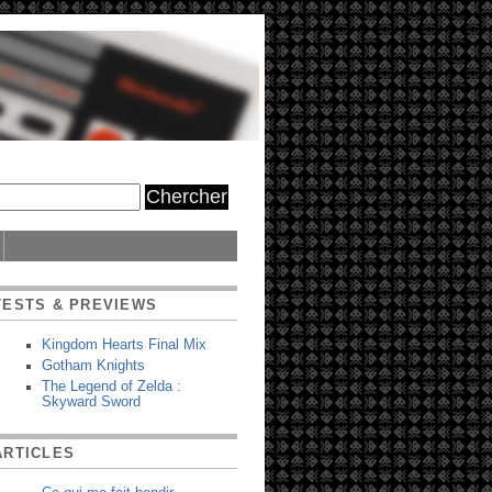
TESTS & PREVIEWS
Kingdom Hearts Final Mix
Gotham Knights
The Legend of Zelda :
Skyward Sword
ARTICLES