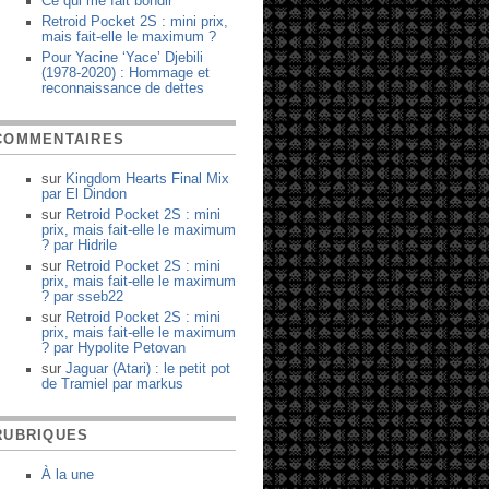
Ce qui me fait bondir
Retroid Pocket 2S : mini prix,
mais fait-elle le maximum ?
Pour Yacine ‘Yace’ Djebili
(1978-2020) : Hommage et
reconnaissance de dettes
COMMENTAIRES
sur
Kingdom Hearts Final Mix
par
El Dindon
sur
Retroid Pocket 2S : mini
prix, mais fait-elle le maximum
?
par
Hidrile
sur
Retroid Pocket 2S : mini
prix, mais fait-elle le maximum
?
par
sseb22
sur
Retroid Pocket 2S : mini
prix, mais fait-elle le maximum
?
par
Hypolite Petovan
sur
Jaguar (Atari) : le petit pot
de Tramiel
par
markus
RUBRIQUES
À la une