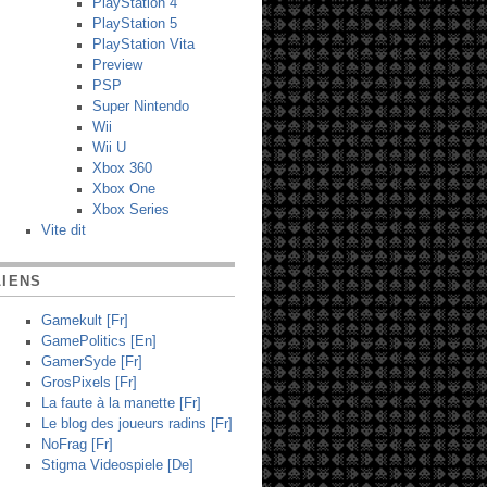
PlayStation 4
PlayStation 5
PlayStation Vita
Preview
PSP
Super Nintendo
Wii
Wii U
Xbox 360
Xbox One
Xbox Series
Vite dit
LIENS
Gamekult [Fr]
GamePolitics [En]
GamerSyde [Fr]
GrosPixels [Fr]
La faute à la manette [Fr]
Le blog des joueurs radins [Fr]
NoFrag [Fr]
Stigma Videospiele [De]