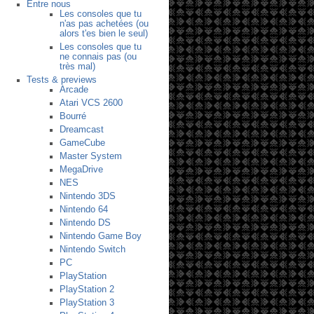
Entre nous
Les consoles que tu
n'as pas achetées (ou
alors t'es bien le seul)
Les consoles que tu
ne connais pas (ou
très mal)
Tests & previews
Arcade
Atari VCS 2600
Bourré
Dreamcast
GameCube
Master System
MegaDrive
NES
Nintendo 3DS
Nintendo 64
Nintendo DS
Nintendo Game Boy
Nintendo Switch
PC
PlayStation
PlayStation 2
PlayStation 3