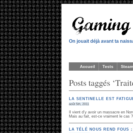
On jouait déjà avant ta nais
Accueil
Tests
Stea
Posts taggés ‘Trai
LA SENTINELLE EST FATIGU
août 5th, 2011
Il vient d’y avoir un massacre en Norv
Mais au fait, est-ce vraiment le cas ?
LA TÉLÉ NOUS REND FOUS :