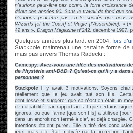
n’aurions peut-être pas connu la forte croissance d
début des années 90. Sans le travail de fond que no
n’aurions peut-être pas eu le succès que nous 
Wizards [of the Coast] et Magic [l’Assemblée]. »
(« 
49 ans »,
Dragon Magazine
n°242, décembre 1997, p
Quelques années plus tard, en 2004,
lors d’u
Stackpole maintenait une certaine forme de 
mais pas envers Thomas Radecki :
Gamespy:
Avez-vous une idée des motivations de
de l’hystérie anti-D&D ? Qu’est-ce qu’il y a dan
personnes ?
Stackpole
Il y avait 3 motivations. Soyons charit
réellement que le jeu avait tué son fils. Cert
gentillesse et suggérer que sa réaction était un mo
de culpabilité, par rapport au fait que certains sign
ignorés, ou que l’arme [que son fils] a utilisée [pour
dans un endroit non fermé à clef, et déjà chargée. 
intentions étaient pures. Elle a tiré des conclusi
jeux, mais elle était motivée par la protection d’aut