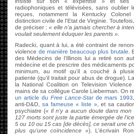
insiste sur son « expertise » et ses ce
radiophoniques et télévisées, sans oublier l
reçues, notamment la Kentucky Colonel
distinction civile de l’Etat de Virginie. Toutefoi
de préciser :
« elle n’a jamais chercher à inter
voulait seulement éduquer les parents ».
Radecki, quant à lui, a été contraint de renon
violence
de manière beaucoup plus brutale.
E
des Médecins de l’Illinois lui a retiré son au
médecine et de prescrire des médicaments po
minimum, au motif qu’il a couché à plusi
patiente (qu’il traitait pour abus de drogue). 
la National Coalition on Television Violence 
mains de sa collègue Carole Lieberman. On re
un article du
Free Lance-Star
de mars 1993
anti-D&D,
sa fameuse « liste »
, et sa cauti
psychiatre (
« Il n’y a aucun doute dans mon e
127 morts sont juste la partie émergée de l’ic
5 ou 10 ou 15 cas [de décès], ce serait une c
plus qu’une coïncidence »
). L’écrivain Ro