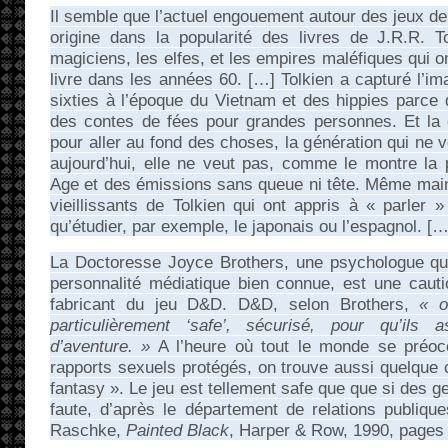
Il semble que l’actuel engouement autour des jeux de
origine dans la popularité des livres de J.R.R. T
magiciens, les elfes, et les empires maléfiques qui on
livre dans les années 60. […] Tolkien a capturé l’im
sixties à l’époque du Vietnam et des hippies parce q
des contes de fées pour grandes personnes. Et la g
pour aller au fond des choses, la génération qui ne v
aujourd’hui, elle ne veut pas, comme le montre la
Age et des émissions sans queue ni tête. Même maint
vieillissants de Tolkien qui ont appris à « parler »
qu’étudier, par exemple, le japonais ou l’espagnol. […
La Doctoresse Joyce Brothers, une psychologue qu
personnalité médiatique bien connue, est une caut
fabricant du jeu D&D. D&D, selon Brothers,
« o
particulièrement ‘safe’, sécurisé, pour qu’ils 
d’aventure. »
A l’heure où tout le monde se préoc
rapports sexuels protégés, on trouve aussi quelque c
fantasy ». Le jeu est tellement safe que que si des g
faute, d’après le département de relations publiqu
Raschke,
Painted Black
, Harper & Row, 1990, pages