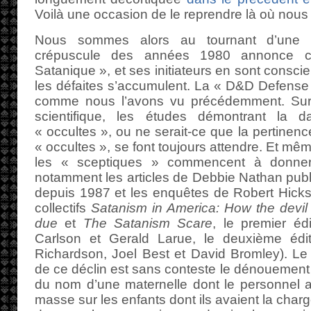
Voilà une occasion de le reprendre là où nous l
Nous sommes alors au tournant d’une n
crépuscule des années 1980 annonce c
Satanique », et ses initiateurs en sont conscien
les défaites s’accumulent. La « D&D Defense
comme nous l’avons vu précédemment. Sur
scientifique, les études démontrant la 
« occultes », ou ne serait-ce que la pertinen
« occultes », se font toujours attendre. Et mê
les « sceptiques » commencent à donner 
notamment les articles de Debbie Nathan pub
depuis 1987 et les enquêtes de Robert Hicks
collectifs
Satanism in America: How the devil
due
et
The Satanism Scare
, le premier é
Carlson et Gerald Larue, le deuxième éd
Richardson, Joel Best et David Bromley). Le
de ce déclin est sans conteste le dénouemen
du nom d’une maternelle dont le personnel a
masse sur les enfants dont ils avaient la char