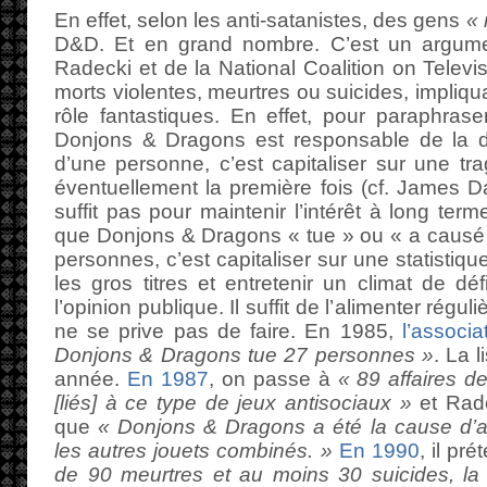
En effet, selon les anti-satanistes, des gens
« 
D&D. Et en grand nombre. C’est un argu
Radecki et de la National Coalition on Televis
morts violentes, meurtres ou suicides, impliqu
rôle fantastiques. En effet, pour paraphrase
Donjons & Dragons est responsable de la di
d’une personne, c’est capitaliser sur une tr
éventuellement la première fois (cf. James D
suffit pas pour maintenir l’intérêt à long te
que Donjons & Dragons « tue » ou « a causé 
personnes, c’est capitaliser sur une statistique
les gros titres et entretenir un climat de déf
l’opinion publique. Il suffit de l’alimenter rég
ne se prive pas de faire. En 1985,
l’associa
Donjons & Dragons tue 27 personnes »
. La 
année.
En 1987
, on passe à
« 89 affaires d
[liés] à ce type de jeux antisociaux »
et Rade
que
« Donjons & Dragons a été la cause d’a
les autres jouets combinés. »
En 1990
, il pr
de 90 meurtres et au moins 30 suicides, la