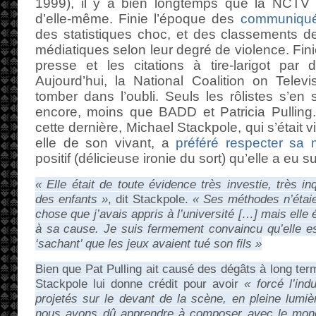
1999), il y a bien longtemps que la NCTV n
d’elle-même. Finie l’époque des
communiqué
des statistiques choc, et des classements d
médiatiques selon leur degré de violence. Fin
presse et les citations à tire-larigot par d’
Aujourd’hui, la National Coalition on Televi
tomber dans l’oubli. Seuls les rôlistes s’en 
encore, moins que BADD et Patricia Pulling. 
cette dernière, Michael Stackpole, qui s’étai
elle de son vivant, a
préféré respecter sa
positif (délicieuse ironie du sort) qu’elle a eu su
« Elle était de toute évidence très investie, très i
des enfants »
, dit Stackpole.
« Ses méthodes n’étaie
chose que j’avais appris à l’université […] mais elle 
à sa cause. Je suis fermement convaincu qu’elle es
‘sachant’ que les jeux avaient tué son fils »
Bien que Pat Pulling ait causé des dégâts à long ter
Stackpole lui donne crédit pour avoir
« forcé l’ind
projetés sur le devant de la scène, en pleine lumi
nous avons dû apprendre à composer avec le mond