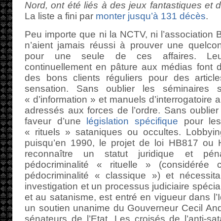
Nord, ont été liés à des jeux fantastiques et 
La liste a fini par
monter jusqu’à 131 décès
.
Peu importe que ni la NCTV, ni l’association 
n’aient jamais réussi à prouver une quelco
pour une seule de ces affaires. Leurs
continuellement en pâture aux médias font d
des bons clients réguliers pour des artic
sensation. Sans oublier les séminaires su
« d’information » et manuels d’interrogatoire a
adressés aux forces de l’ordre. Sans oublier
faveur d’une
législation spécifique
pour les
« rituels » sataniques ou occultes. Lobbyin
puisqu’en 1990, le projet de loi HB817 ou H
reconnaître un statut juridique et péna
pédocriminalité « rituelle » (considérée
pédocriminalité « classique ») et nécessi
investigation et un processus judiciaire spéci
et au satanisme, est entré en vigueur dans l’
un soutien unanime du Gouverneur Cecil And
sénateurs de l’Etat. Les croisés de l’anti-sa