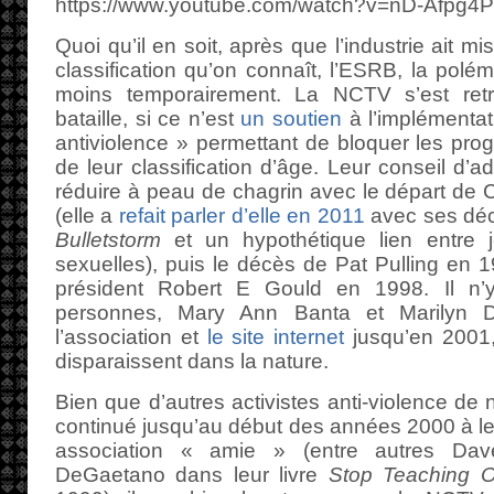
https://www.youtube.com/watch?v=nD-Afpg4
Quoi qu’il en soit, après que l’industrie ait 
classification qu’on connaît, l’ESRB, la polé
moins temporairement. La NCTV s’est ret
bataille, si ce n’est
un soutien
à l’implémentat
antiviolence » permettant de bloquer les pro
de leur classification d’âge. Leur conseil d’ad
réduire à peau de chagrin avec le départ de
(elle a
refait parler d’elle en 2011
avec ses décl
Bulletstorm
et un hypothétique lien entre j
sexuelles), puis le décès de Pat Pulling en 
président Robert E Gould en 1998. Il n
personnes, Mary Ann Banta et Marilyn D
l’association et
le site internet
jusqu’en 2001,
disparaissent dans la nature.
Bien que d’autres activistes anti-violence de 
continué jusqu’au début des années 2000 à l
association « amie » (entre autres Da
DeGaetano dans leur livre
Stop Teaching O