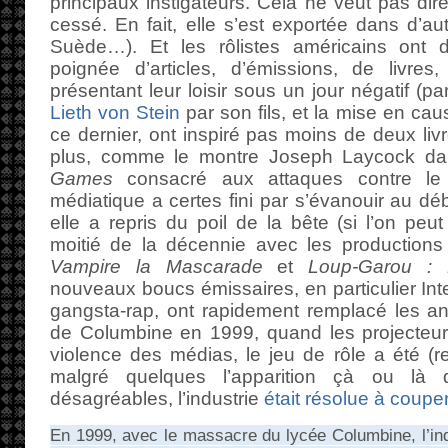
principaux instigateurs. Cela ne veut pas dir
cessé. En fait, elle s’est exportée dans d’aut
Suède…). Et les rôlistes américains ont
poignée d’articles, d’émissions, de livre
présentant leur loisir sous un jour négatif (p
Lieth von Stein
par son fils, et la mise en c
ce dernier, ont inspiré pas moins de deux livr
plus, comme le montre Joseph Laycock da
Games
consacré aux attaques contre le j
médiatique a certes fini par s’évanouir au d
elle a repris du poil de la bête (si l’on peu
moitié de la décennie avec les production
Vampire la Mascarade
et
Loup-Garou : 
nouveaux boucs émissaires, en particulier Inte
gangsta-rap, ont rapidement remplacé les anc
de Columbine en 1999, quand les projecteurs
violence des médias, le jeu de rôle a été (r
malgré quelques l’apparition çà ou là d
désagréables, l’industrie
était résolue à couper
En 1999, avec le massacre du lycée Columbine, l’indu