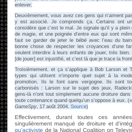
enlever.
Deuxièmement, vous avez ces gens qui n’aiment pas l
y est associé. Je comprends ça. Certains ont u
considère que c’est le mal. Je signale qu’il y a plein
de magie, et une poignée d’entre eux qui sont même 
faut se garder de jeter le bébé avec l’eau du bai
bonne chose de respecter les croyances d’une fam
veulent interdire à leurs enfants de jouer, très bien
[de jouer] est injustifié, et c’est là que je trace la front
Troisièmement, et ça s’applique à Bob Larson et 
types qui utilsent n’importe quel sujet à la mod
promotion. Ils le font sans vergogne. Ils sont t
carbonisés : Larson sur le sujet des jeux, Radec
gens-là n’ont tout simplement aucune droiture dans c
toute contenance quand quelqu’un s’oppose à eux. («
GameSpy
, 17 août 2004.
Source
)
Effectivement, durant toutes ces anné
singulièrement manqué de droiture et d’intég
qu’activiste
de la National Coalition on Televi