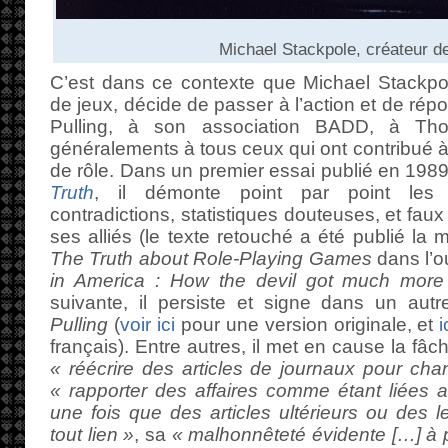
Michael Stackpole, créateur de
C’est dans ce contexte que Michael Stackpol
de jeux, décide de passer à l’action et de ré
Pulling, à son association BADD, à Th
généralements à tous ceux qui ont contribué à 
de rôle. Dans un premier essai publié en 198
Truth
, il démonte point par point les er
contradictions, statistiques douteuses, et fau
ses alliés (le texte retouché a été publié la
The Truth about Role-Playing Games
dans l’o
in America : How the devil got much more
suivante, il persiste et signe dans un au
Pulling
(
voir ici
pour une version originale, et
i
français). Entre autres, il met en cause la fâ
« réécrire des articles de journaux pour cha
« rapporter des affaires comme étant liées 
une fois que des articles ultérieurs ou des l
tout lien »
, sa
« malhonnêteté évidente […] à 