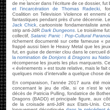
de me lancer dans l’écriture de ce dossier, fut
et l’incarcération de Thomas Radecki
, fo
Coalition on Television Violence et ennemi 
fantastiques pendant près d’une décennie. L
Jack Chick
, cartooniste fondamentaliste amé
strip anti-JdR
Dark Dungeons
. Le troisième fu
collectif,
Satanic Panic : Pop-Cultural Paranoi
richement documenté sur cette fameuse « pa
frappé aussi bien le Heavy Metal que les jeux
fut, en guise de dernier clou dans le cercueil d
la nomination de
Donjons & Dragons
au Natio
récompense les jouets les plus marquants. Cer
« évènements » est toute relative, mais le fait 
quelques mois d’intervalle a quelque chose de
En comparaison, l’année 2017 aura été moi
concernant le jeu de rôle, si ce n’est le v
décès de Patricia Pulling, fondatrice de Bot
Dragons (BADD) et principale figure, aux c
de la croisade anti-JdR aux Etats-Unis. C
longuement décortiquée
dans le précédent é