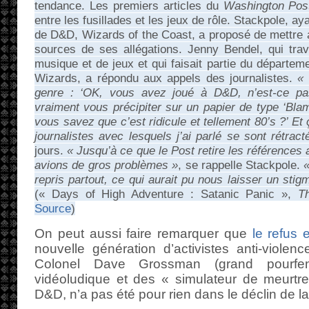
tendance. Les premiers articles du
Washington Pos
entre les fusillades et les jeux de rôle. Stackpole, ay
de D&D, Wizards of the Coast, a proposé de mettre a
sources de ses allégations. Jenny Bendel, qui trav
musique et de jeux et qui faisait partie du départem
Wizards, a répondu aux appels des journalistes.
« 
genre : ‘OK, vous avez joué à D&D, n’est-ce pa
vraiment vous précipiter sur un papier de type ‘
vous savez que c’est ridicule et tellement 80’s ?’ Et
journalistes avec lesquels j’ai parlé se sont rétract
jours.
« Jusqu’à ce que le Post retire les références 
avions de gros problèmes »
, se rappelle Stackpole.
«
repris partout, ce qui aurait pu nous laisser un sti
(« Days of High Adventure : Satanic Panic »,
T
Source
)
On peut aussi faire remarquer que
le refus e
nouvelle génération d’activistes anti-viole
Colonel Dave Grossman (grand pourfe
vidéoludique et des « simulateur de meurtre
D&D, n’a pas été pour rien dans le déclin de la