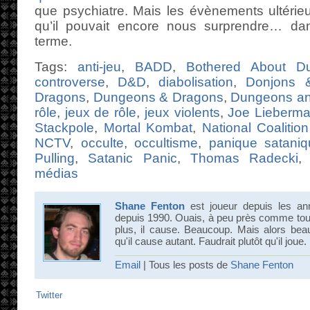
que psychiatre. Mais les évènements ultérieu
qu’il pouvait encore nous surprendre… d
terme.
Tags:
anti-jeu
,
BADD
,
Bothered About D
controverse
,
D&D
,
diabolisation
,
Donjons 
Dragons
,
Dungeons & Dragons
,
Dungeons an
rôle
,
jeux de rôle
,
jeux violents
,
Joe Lieberm
Stackpole
,
Mortal Kombat
,
National Coalitio
NCTV
,
occulte
,
occultisme
,
panique sataniq
Pulling
,
Satanic Panic
,
Thomas Radecki
médias
Shane Fenton
est joueur depuis les an
depuis 1990. Ouais, à peu près comme tout 
plus, il cause. Beaucoup. Mais alors bea
qu'il cause autant. Faudrait plutôt qu'il joue.
Email
| Tous les posts de
Shane Fenton
Twitter