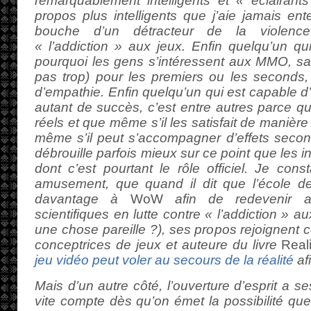
remarquablement intelligents et « éclairants
propos plus intelligents que j’aie jamais ent
bouche d’un détracteur de la violenc
« l’addiction » aux jeux. Enfin quelqu’un qu
pourquoi les gens s’intéressent aux MMO, 
pas trop) pour les premiers ou les second
d’empathie. Enfin quelqu’un qui est capable d
autant de succès, c’est entre autres parce qu
réels et que même s’il les satisfait de manière
même s’il peut s’accompagner d’effets seconda
débrouille parfois mieux sur ce point que les i
dont c’est pourtant le rôle officiel. Je cons
amusement, que quand il dit que l’école devr
davantage à
WoW
afin de redevenir at
scientifiques en lutte contre « l’addiction » 
une chose pareille ?), ses propos rejoignent
conceptrices de jeux et auteure du livre
Real
jeu vidéo peut voler au secours de la réalité
afi
Mais d’un autre côté, l’ouverture d’esprit a se
vite compte dès qu’on émet la possibilité que