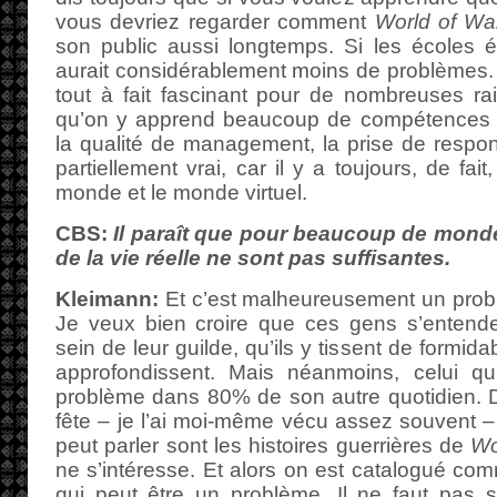
vous devriez regarder comment
World of War
son public aussi longtemps. Si les écoles
aurait considérablement moins de problèmes. 
tout à fait fascinant pour de nombreuses ra
qu’on y apprend beaucoup de compétences uti
la qualité de management, la prise de respons
partiellement vrai, car il y a toujours, de fai
monde et le monde virtuel.
CBS:
Il paraît que pour beaucoup de monde,
de la vie réelle ne sont pas suffisantes.
Kleimann:
Et c’est malheureusement un probl
Je veux bien croire que ces gens s’entende
sein de leur guilde, qu’ils y tissent de formida
approfondissent. Mais néanmoins, celui qu
problème dans 80% de son autre quotidien. D
fête – je l’ai moi-même vécu assez souvent – 
peut parler sont les histoires guerrières de
W
ne s’intéresse. Et alors on est catalogué com
qui peut être un problème. Il ne faut pas 