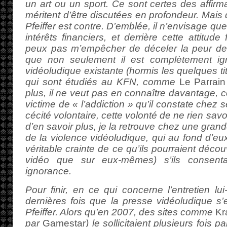
un art ou un sport. Ce sont certes des affirma
méritent d’être discutées en profondeur. Mais 
Pfeiffer est contre. D’emblée, il n’envisage que
intérêts financiers, et derrière cette attitud
peux pas m’empêcher de déceler la peur de 
que non seulement il est complètement ign
vidéoludique existante (hormis les quelques ti
qui sont étudiés au KFN, comme
Le Parrain
plus, il ne veut pas en connaître davantage, c
victime de « l’addiction » qu’il constate chez 
cécité volontaire, cette volonté de ne rien savo
d’en savoir plus, je la retrouve chez une gran
de la violence vidéoludique, qui au fond d’
véritable crainte de ce qu’ils pourraient découv
vidéo que sur eux-mêmes) s’ils consenta
ignorance.
Pour finir, en ce qui concerne l’entretien lu
dernières fois que la presse vidéoludique s’
Pfeiffer. Alors qu’en 2007, des sites comme
Kr
par
Gamestar
) le sollicitaient plusieurs fois p