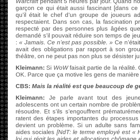
Warcraft
pendant 5 heures par jour. Quand 
garçon ce qui était aussi fascinant [dans ce 
qu’il était le chef d’un groupe de joueurs ad
respectaient. Dans son cas, la fascination pro
respecté par des personnes plus âgées que
demandé s’il pouvait réduire son temps de jeu
:
« Jamais. Ce n’est pas possible. »
Ce n’était
avait des obligations par rapport à son gr
théâtre, on ne peut pas non plus se désister ju
Kleimann:
Si
WoW
faisait partie de la réalité.
OK. Parce que ça motive les gens de manière 
CBS:
Mais la réalité est que beaucoup de g
Kleimann:
Je parle avant tout des jeune
adolescents ont un certain nombre de probl
résoudre. Et s’ils s’engouffrent prématurémen
ratent des étapes importantes du processus 
devient un problème. Si un adulte sans fami
aides sociales
[NdT: le terme employé est « 
loi qui régit les aides et allocations chômage