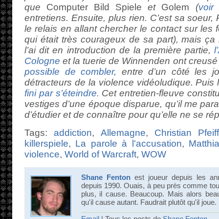
que
Computer Bild Spiele
et
Golem
(
voir 
entretiens. Ensuite, plus rien. C’est sa soeur, 
le relais en allant chercher le contact sur le
qui était très courageux de sa part), mais ç
l’ai dit en introduction de la première partie,
l
Cologne
et la tuerie de Winnenden ont creusé 
possible de combler
, entre d’un côté les jo
détracteurs de la violence vidéoludique. Puis l
fini par s’éteindre.
Cet entretien-fleuve constit
vestiges d’une époque disparue, qu’il me par
d’étudier et de connaître pour qu’elle ne se ré
Tags:
addiction
,
Allemagne
,
Christian Pfeiff
killerspiele
,
La parole à l'accusation
,
Matthi
violence
,
World of Warcraft
,
WOW
Shane Fenton
est joueur depuis les an
depuis 1990. Ouais, à peu près comme tout 
plus, il cause. Beaucoup. Mais alors bea
qu'il cause autant. Faudrait plutôt qu'il joue.
Email
| Tous les posts de
Shane Fenton