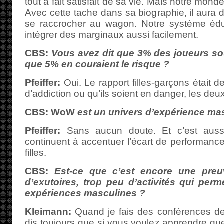
tout à fait satisfait de sa vie. Mais notre mond
Avec cette tache dans sa biographie, il aura d
se raccrocher au wagon. Notre système éduca
intégrer des marginaux aussi facilement.
CBS:
Vous avez dit que 3% des joueurs souf
que 5% en couraient le risque ?
Pfeiffer:
Oui. Le rapport filles-garçons était de
d’addiction ou qu’ils soient en danger, les de
CBS:
WoW
est un univers d’expérience mas
Pfeiffer:
Sans aucun doute. Et c’est aussi
continuent à accentuer l’écart de performance
filles.
CBS:
Est-ce que c’est encore une preu
d’exutoires, trop peu d’activités qui per
expériences masculines ?
Kleimann:
Quand je fais des conférences dev
dis toujours que si vous voulez apprendre que