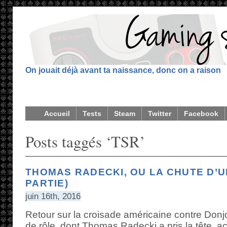
On jouait déjà avant ta naissance, donc on a raison
Accueil
Tests
Steam
Twitter
Facebook
Posts taggés ‘TSR’
THOMAS RADECKI, OU LA CHUTE D’U
PARTIE)
juin 16th, 2016
Retour sur la croisade américaine contre Donj
de rôle, dont Thomas Radecki a pris la tête, 