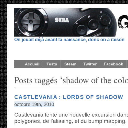
On jouait déjà avant ta naissance, donc on a raison
Accueil
Tests
Steam
Twitter
Facebook
Posts taggés ‘shadow of the col
CASTLEVANIA : LORDS OF SHADOW
octobre 19th, 2010
Castlevania tente une nouvelle excursion dans
polygones, de l’aliasing, et du bump mapping.