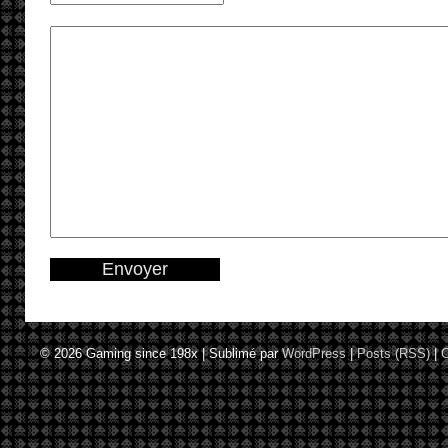
© 2026
Gaming since 198x
|
Sublimé par
WordPress
|
Posts (RSS)
|
C