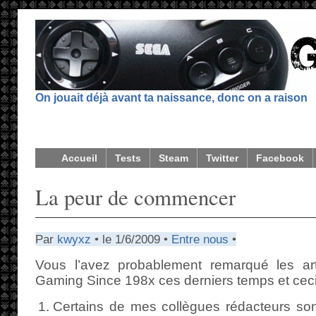
On jouait déjà avant ta naissance, donc on a raison
Accueil
Tests
Steam
Twitter
Facebook
La peur de commencer
Par
kwyxz
• le 1/6/2009 •
Entre nous
•
Vous l’avez probablement remarqué les art
Gaming Since 198x ces derniers temps et ceci 
Certains de mes collègues rédacteurs so