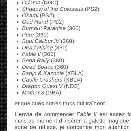
Odama
(NGC)
Shadow of the Colossus
(PS2)
Okami
(PS2)
God Hand
(PS2)
Burnout Paradise
(360)
Pure
(360)
Soul Calibur IV
(360)
Dead Rising
(360)
Fable II
(360)
Sega Rally
(360)
Dead Space
(360)
Banjo & Kazooie
(XBLA)
Castle Crashers
(XBLA)
Dragon Quest V
(NDS)
Mother 3
(GBA)
et quelques autres trucs qui traînent.
L’envie de commencer
Fable II
est assez fo
mais au moment d’insérer la galette magique d
sorte de réflexe, je concentre mon attentio