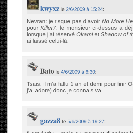
kwyxz
le
2/6/2009 à 15:24
:
Nevran: je risque pas d’avoir
No More He
pour
Killer7
, le monsieur ci-dessus a dé
lorsque j’ai réservé
Okami
et
Shadow of t
ai laissé celui-là.
Bato
le
4/6/2009 à 6:30
:
Tsais, il m’a fallu 1 an et demi pour finir
j’ai adore) donc je connais va.
gazza8
le
5/6/2009 à 19:27
: