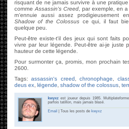
risquant de ne jamais survivre à une pratiqu
comme
Assassin’s Creed
, par exemple, en a v
m’ennuie aussi assez prodigieusement en
Shadow of the Colossus
ce qui, il faut bi
quelque peu.
Peut-être existe-t’il des jeux qui sont faits 
vivre par leur légende. Peut-être ai-je juste
hauteur de cette légende.
Pour surmonter ça, promis, mon prochain tes
2600.
Tags:
assassin's creed
,
chronophage
,
clas
deus ex
,
légende
,
shadow of the colossus
,
te
kwyxz
est joueur depuis 1985. Multiplateforme
parfois tatillon, mais jamais blasé.
Email
| Tous les posts de
kwyxz