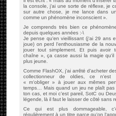
Il est écrit : « mais au moment d’insérer
la console, j’ai une sorte de réflexe, je
sur autre chose, je me lance dans une 
comme un phénomène inconscient ».
Je comprends très bien ce phénomène,
depuis quelques années :-\
Je pense qu’en vieillissant (j’ai 29 ans 
joue) on perd l’enthousiasme de la nouv
jouer tout simplement. Et puis avoir
chaîne », ça casse aussi la magie qu’il
plus jeune.
Comme FlashOX, j’ai arrêté d’acheter des
collectionneur de oldies, ce n’est
« m’obliger » à jouer aux mêmes pe
temps… Mais quand un jeu ne plaît pas p
ton cas, et moi c’est pareil, SotC ou Deu
légende, là il faut le laisser de côté sans r
Ce qui est plus dommageable, c
régulièrement à un titre parce qu’on l’appr