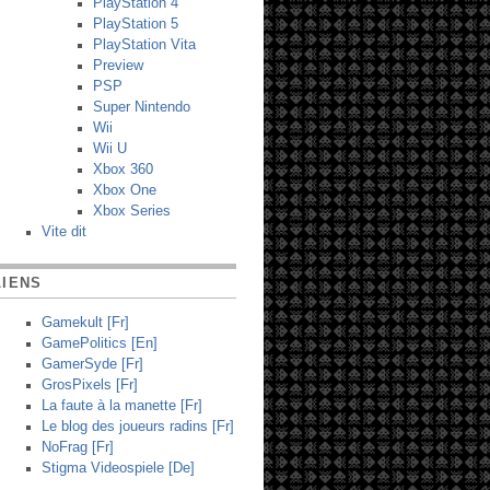
PlayStation 4
PlayStation 5
PlayStation Vita
Preview
PSP
Super Nintendo
Wii
Wii U
Xbox 360
Xbox One
Xbox Series
Vite dit
LIENS
Gamekult [Fr]
GamePolitics [En]
GamerSyde [Fr]
GrosPixels [Fr]
La faute à la manette [Fr]
Le blog des joueurs radins [Fr]
NoFrag [Fr]
Stigma Videospiele [De]