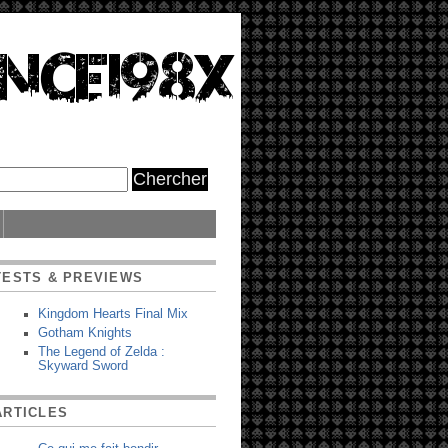
TESTS & PREVIEWS
Kingdom Hearts Final Mix
Gotham Knights
The Legend of Zelda :
Skyward Sword
ARTICLES