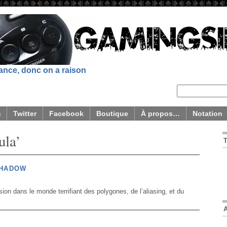
sance, donc on a raison
m
Twitter
Facebook
Boutique
À propos…
Notation
ula’
SHADOW
ion dans le monde terrifiant des polygones, de l’aliasing, et du