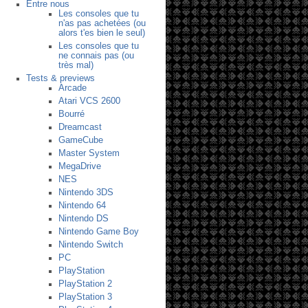
Entre nous
Les consoles que tu
n'as pas achetées (ou
alors t'es bien le seul)
Les consoles que tu
ne connais pas (ou
très mal)
Tests & previews
Arcade
Atari VCS 2600
Bourré
Dreamcast
GameCube
Master System
MegaDrive
NES
Nintendo 3DS
Nintendo 64
Nintendo DS
Nintendo Game Boy
Nintendo Switch
PC
PlayStation
PlayStation 2
PlayStation 3