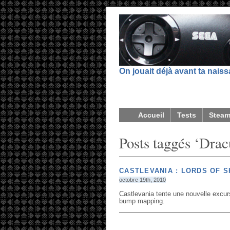
On jouait déjà avant ta nais
Accueil
Tests
Stea
Posts taggés ‘Drac
CASTLEVANIA : LORDS OF 
octobre 19th, 2010
Castlevania tente une nouvelle excurs
bump mapping.