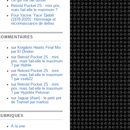
Ce qui me fait bondir
Retroid Pocket 2S : mini prix,
mais fait-elle le maximum ?
Pour Yacine ‘Yace’ Djebili
(1978-2020) : Hommage et
reconnaissance de dettes
COMMENTAIRES
sur
Kingdom Hearts Final Mix
par
El Dindon
sur
Retroid Pocket 2S : mini
prix, mais fait-elle le maximum
?
par
Hidrile
sur
Retroid Pocket 2S : mini
prix, mais fait-elle le maximum
?
par
sseb22
sur
Retroid Pocket 2S : mini
prix, mais fait-elle le maximum
?
par
Hypolite Petovan
sur
Jaguar (Atari) : le petit pot
de Tramiel
par
markus
RUBRIQUES
À la une