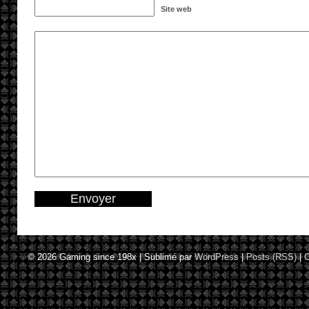
Site web
© 2026
Gaming since 198x
|
Sublimé par
WordPress
|
Posts (RSS)
|
C