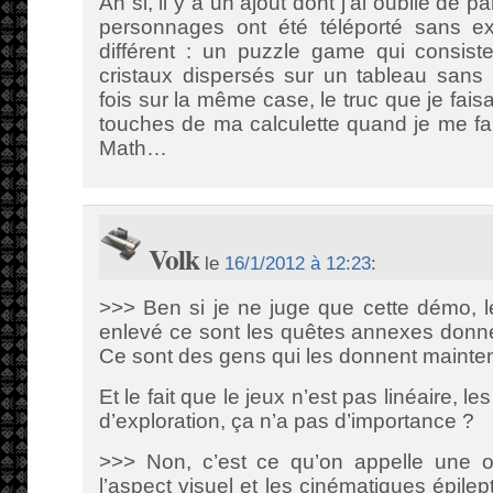
Ah si, il y a un ajout dont j’ai oublié de 
personnages ont été téléporté sans ex
différent : un puzzle game qui consist
cristaux dispersés sur un tableau sans
fois sur la même case, le truc que je fai
touches de ma calculette quand je me fa
Math…
Volk
le
16/1/2012 à 12:23
:
>>> Ben si je ne juge que cette démo, le
enlevé ce sont les quêtes annexes donn
Ce sont des gens qui les donnent mainte
Et le fait que le jeux n’est pas linéaire, le
d’exploration, ça n’a pas d’importance ?
>>> Non, c’est ce qu’on appelle une o
l’aspect visuel et les cinématiques épile