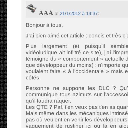
AAA
le
21/1/2012 à 14:37
:
Bonjour à tous,
J’ai bien aimé cet article : concis et très cla
Plus largement (et puisqu’il sembler
vidéoludique ait infiltré ce site), j’ai l’im
témoigne du « comportement » actuelle d
que développeur du moins) : n’importe q
voulaient faire « à l’occidentale » mais
côtés.
Personne ne supporte les DLC ? Qu’
communique tous azimuts sur l’accessoi
qu’il faudra raquer.
Les QTE ? Paf, t’en veux pas t’en as qu
Mais même dans les mécaniques intrinsèq
pas où veulent en venir les développeurs,
vaguement de rustiner ici où là en ajou