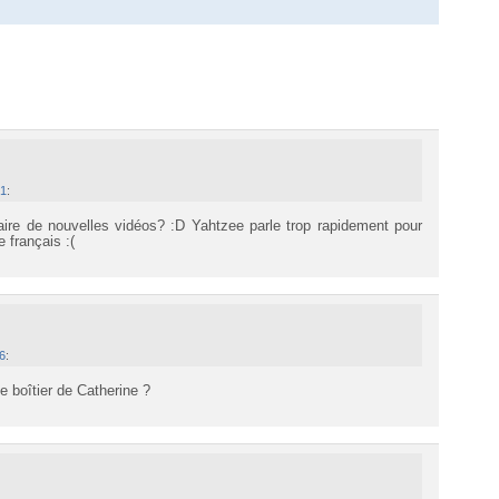
21
:
faire de nouvelles vidéos? :D Yahtzee parle trop rapidement pour
 français :(
36
:
le boîtier de Catherine ?