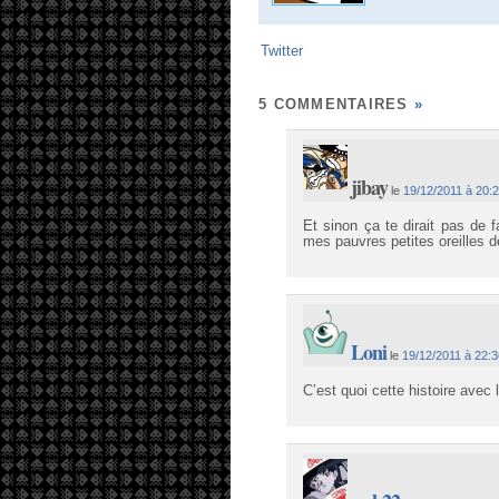
Twitter
5 COMMENTAIRES
»
jibay
le
19/12/2011 à 20:
Et sinon ça te dirait pas de 
mes pauvres petites oreilles de
Loni
le
19/12/2011 à 22:
C’est quoi cette histoire avec 