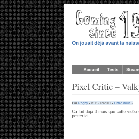
On jouait déjà avant ta nais
Accueil
Tests
Stea
Pixel Critic – Valk
Par
Ragny
• le 19/12/2011 •
Entre nous
•
Ca fait déjà 3 mois que cette vidéo 
poster ici.