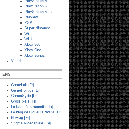
PlayStation 4
PlayStation 5
PlayStation Vita
Preview
PSP
Super Nintendo
Wii
Wii U
Xbox 360
Xbox One
Xbox Series
Vite dit
LIENS
Gamekult [Fr]
GamePolitics [En]
GamerSyde [Fr]
GrosPixels [Fr]
La faute à la manette [Fr]
Le blog des joueurs radins [Fr]
NoFrag [Fr]
Stigma Videospiele [De]