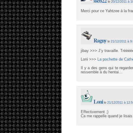
sseb22
le
20/12/2011 à 1
Merci pour ce Yahtzee à la fra
Ragny
le
21/12/2011 à 9
jibay >>> J’y travaille. Trèèèè
Loni >>>
La pochette de Cathe
Il y a des gens qui te regard
ressemble à du hentai…
Loni
le
21/12/2011 à 12:
Effectivement ;)
Ca me rappelle quand je lisai