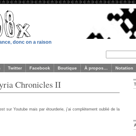
sance, donc on a raison
m
Twitter
Facebook
Boutique
À propos…
Notation
yria Chronicles II
est sur Youtube mais par étourderie, j’ai complètement oublié de la