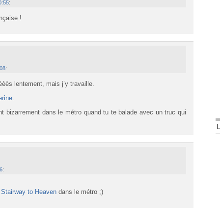
0:55
:
nçaise !
:08
:
èèès lentement, mais j’y travaille.
rine.
ent bizarrement dans le métro quand tu te balade avec un truc qui
56
:
s
Stairway to Heaven
dans le métro ;)