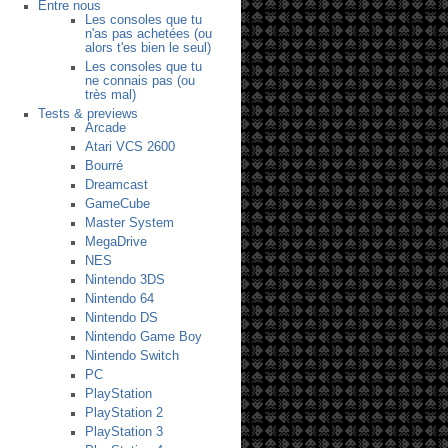
Entre nous
Les consoles que tu
n'as pas achetées (ou
alors t'es bien le seul)
Les consoles que tu
ne connais pas (ou
très mal)
Tests & previews
Arcade
Atari VCS 2600
Bourré
Dreamcast
GameCube
Master System
MegaDrive
NES
Nintendo 3DS
Nintendo 64
Nintendo DS
Nintendo Game Boy
Nintendo Switch
PC
PlayStation
PlayStation 2
PlayStation 3