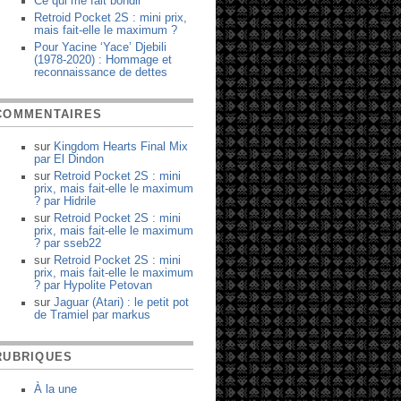
Ce qui me fait bondir
Retroid Pocket 2S : mini prix,
mais fait-elle le maximum ?
Pour Yacine ‘Yace’ Djebili
(1978-2020) : Hommage et
reconnaissance de dettes
COMMENTAIRES
sur
Kingdom Hearts Final Mix
par
El Dindon
sur
Retroid Pocket 2S : mini
prix, mais fait-elle le maximum
?
par
Hidrile
sur
Retroid Pocket 2S : mini
prix, mais fait-elle le maximum
?
par
sseb22
sur
Retroid Pocket 2S : mini
prix, mais fait-elle le maximum
?
par
Hypolite Petovan
sur
Jaguar (Atari) : le petit pot
de Tramiel
par
markus
RUBRIQUES
À la une