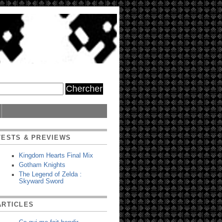
TESTS & PREVIEWS
Kingdom Hearts Final Mix
Gotham Knights
The Legend of Zelda :
Skyward Sword
ARTICLES