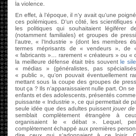
la violence.
En effet, à l’époque, il n’y avait qu’une poig
ces polémiques. D’un côté, les scientifiques q
les politiques qui souhaitaient légiférer d
(notamment familiales) et groupes de pres
l’autre, « l’Industrie » (dont les membres é
termes méprisants de « vendeurs », de 
« fabricants »… rarement « créateurs » ou « 
la meilleure défense était très souvent
le sil
« médias » (généralistes, pas spécialisés
« public », qu’on pouvait éventuellement r
mettant sous la coupe des groupes de pressi
tout ça ? Ils n’apparaissaient nulle part. On se
enfants et des adolescents, présentés comme d
puissante « Industrie », ce qui permettait de p
seule idée que des adultes puissent
jouer de 
semblait complètement étrangère à ceux
organisaient le « débat ». Lequel, p
complètement échappé aux premières personn
dire ceux qui s’adonnaient à ce loisir. 