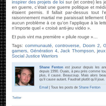
inspirer des projets de loi
sur (et contre) les j
en guerre, c’était une guerre politique et méd
étaient permis. Il fallait par-dessus tout 
raisonnement martial me paraissait tellement 
aucun problème à ce qu’on l’applique à la lett
n’importe quel « croisé anti-jeu vidéo ».
Et puis vint ma première « pilule rouge »…
Tags:
communauté
,
controverse
,
Doom 2
,
G
gamers
,
Génération 4
,
Jack Thompson
,
jeux
Social Justice Warriors
Shane Fenton
est joueur depuis les an
depuis 1990. Ouais, à peu près comme tout 
plus, il cause. Beaucoup. Mais alors bea
qu'il cause autant. Faudrait plutôt qu'il joue.
Email
| Tous les posts de
Shane Fenton
Twitter