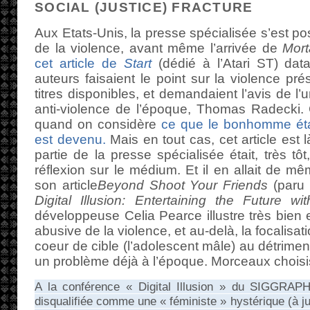
SOCIAL (JUSTICE) FRACTURE
Aux Etats-Unis, la presse spécialisée s’est po
de la violence, avant même l’arrivée de
Mort
cet article de
Start
(dédié à l’Atari ST) dat
auteurs faisaient le point sur la violence pré
titres disponibles, et demandaient l’avis de l
anti-violence de l’époque, Thomas Radecki. 
quand on considère
ce que le bonhomme éta
est devenu.
Mais en tout cas, cet article est
partie de la presse spécialisée était, très tô
réflexion sur le médium. Et il en allait de mê
son article
Beyond Shoot Your Friends
(paru 
Digital Illusion: Entertaining the Future w
développeuse Celia Pearce illustre très bien 
abusive de la violence, et au-delà, la focalisa
coeur de cible (l’adolescent mâle) au détriment
un problème déjà à l’époque. Morceaux choisi
A la conférence « Digital Illusion » du SIGGRAP
disqualifiée comme une « féministe » hystérique (à jus