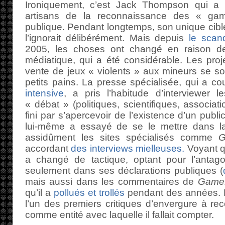
Ironiquement, c’est Jack Thompson qui a é
artisans de la reconnaissance des « ga
publique. Pendant longtemps, son unique cibl
l’ignorait délibérément. Mais depuis
le scan
2005, les choses ont changé en raison de 
médiatique, qui a été considérable. Les proje
vente de jeux « violents » aux mineurs se s
petits pains. La presse spécialisée, qui a cou
intensive
, a pris l’habitude d’interviewer l
« débat » (politiques, scientifiques, associat
fini par s’apercevoir de l’existence d’un pub
lui-même a essayé de se le mettre dans la
assidûment les sites spécialisés comme
G
accordant
des interviews mielleuses.
Voyant 
a changé de tactique, optant pour l’antag
seulement dans ses déclarations publiques (
mais aussi dans les commentaires de
GameP
qu’il a
pollués et trollés
pendant des années. Mai
l’un des premiers critiques d’envergure à re
comme entité avec laquelle il fallait compter.