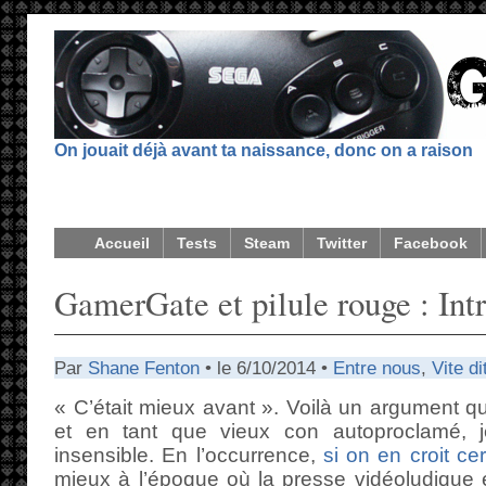
On jouait déjà avant ta naissance, donc on a raison
Accueil
Tests
Steam
Twitter
Facebook
GamerGate et pilule rouge : Int
Par
Shane Fenton
• le 6/10/2014 •
Entre nous
,
Vite di
« C’était mieux avant ». Voilà un argument qu
et en tant que vieux con autoproclamé, 
insensible. En l’occurrence,
si on en croit ce
mieux à l’époque où la presse vidéoludique ét