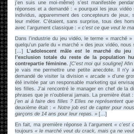
j’en suis une moi-même) s’est manifestée pendan
réponses et a demandé : « pourquoi les jeux vidéo so
individus, apparemment des concepteurs de jeux, 
leur métier. C’étaient, sans surprise, tous des h
avec l’argument classique :
« c’est ce que veut le m
Dans l’industrie du jeu vidéo, le terme « marché
quelqu’un parle du « marché » des jeux vidéo, nous sa
[…]
L’adolescent mâle
est
le marché du jeu v
l’exclusion totale du reste de la population h
contrepartie féminine.
[C’est moi qui souligne]
Afin 
je vais me permettre une petite anecdote. Il n’y
demandé de visiter la division « arcade » d’une gr
été invitée par un responsable marketing qui envisa
les filles. J’ai rencontré le manager en chef de la 
phrases que je n’oublierai jamais. La première était 
j’en ai à faire des filles ? Elles ne représentent 
deuxième était :
« Notre job est de capter pour nou
garçons de 14 ans pour leur repas. »
[…]
En fait, ma première réponse à l’argument
« c’est 
toujours
« le marché veut du crack, mais ça ne veut