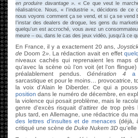
en produire davantage »
. « Ce que veut le marché
réalisatrice. Nous, « l’industrie », décidons de ce
nous voyons comment ça se vend, et si ça se vend b
l’instar des dealers de drogue, les gens du market
quelqu’un est accroché, vous avez un consommateur p
meure – ou, dans le cas des jeux vidéo, jusqu’à ce qu
En France, il y a exactement 20 ans,
Joystic
de
Doom 2
»
. La rédaction avait en effet
quel
niveaux cachés qui reprenaient les maps d
qu’avec la scène où l’on voit (et l’on flin
préalablement pendus.
Génération 4
a
sarcastique et pour le moins… provocatrice,
la voix d’Alain le Diberder. Ce qui a pou
position
dans le numéro de décembre, en expli
la violence qui posait problème, mais le racol
genre d’excès risquait d’attirer de trop prè
plus tard, en Allemagne, une rédactrice du 
des lettres d’insultes et de menaces
(déjà, 
critiqué une scène de
Duke Nukem 3D
qu’elle