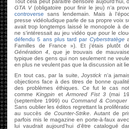
Tout cela peut paraître dérisoire aujourd’hui,
GTA V
(obligatoire pour finir le jeu) n’a pr
controverse
sans lendemain. Mais à l’époqu
presse vidéoludique parle de sa propre voix s
avait trop longtemps laissé le monopole à des
ne s’intéressait au jeu vidéo que pour le clou
défendu 5 ans plus tard par
Cyberstratège
a
Familles de France »). Et j’étais plutôt 
Génération 4
, que je trouvais de mauvaise
typique des gens qui non seulement ne veulen
en plus ne veulent pas que la discussion ait li
En tout cas, par la suite,
Joystick
n’a jamai
objections face à des titres de bonne qualité
des problèmes éthiques. Ce fut le cas n
comme
Kingpin
et
Armored Fist 3
(mai 1
(septembre 1999) ou
Command & Conquer 
Sans oublier les éditos regrettant la proliférat
au succès de
Counter-Strike
. Autant de pr
parfois mis le magazine en porte-à-faux avec 
lui vaudrait aujourd’hui d’être catalogué