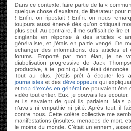
Dans ce contexte, faire partie de la « commu
quelque chose d’exaltant, de libérateur pour m
! Enfin, on ripostait ! Enfin, on nous remarq
toujours aussi énervé dès qu’on critiquait mon
plus seul. Au contraire, il me suffisait de lire
cinglants en réponse à des articles « an
généraliste, et j’étais en partie vengé. De m
échanger des informations, des articles et 
forums. Emporté par mon élan, je ne vo
diabolisation progressive de Jack Thompso
productive, à tel point qu’elle était dénoncée
Tout au plus, j’étais prêt à écouter les 
journalistes
et des
développeurs
qui expliqua
et
trop d’excès en général
ne pouvaient être q
vidéo tout entier. Eux, je pouvais les écouter, 
et ils savaient de quoi ils parlaient. Mais
n’avais ni empathie ni pitié. Après tout, il 
contre nous. Cette colère collective me sembla
manifestations (insultes, menaces de mort, 
le moins du monde. C’était un ennemi, assez n