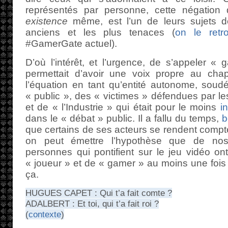
représentés par personne, cette négation 
existence
même, est l’un de leurs sujets d
anciens et les plus tenaces (
on le retro
#GamerGate actuel).
D’où l’intérêt, et l’urgence, de s’appeler « 
permettait d’avoir une voix propre au chapi
l’équation en tant qu’entité autonome, soudée
« public », des « victimes » défendues par les
et de « l’Industrie » qui était pour le moins
i
dans le « débat » public. Il a fallu du temps,
b
que certains de ses acteurs se rendent compte
on peut émettre l’hypothèse que de nos 
personnes qui pontifient sur le jeu vidéo o
« joueur » et de « gamer » au moins une fois 
ça.
HUGUES CAPET : Qui t’a fait comte ?
ADALBERT : Et toi, qui t’a fait roi ?
(
contexte
)