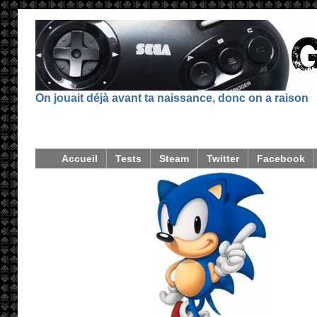
On jouait déjà avant ta naissance, donc on a raison
Accueil
Tests
Steam
Twitter
Facebook