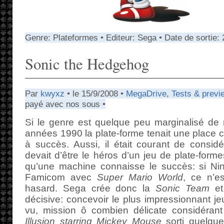
Genre: Plateformes • Editeur: Sega • Date de sortie: 
Sonic the Hedgehog
Par
kwyxz
• le 15/9/2008 •
MegaDrive
,
Tests & previ
payé avec nos sous •
Si le genre est quelque peu marginalisé de 
années 1990 la plate-forme tenait une place c
à succès. Aussi, il était courant de consid
devait d’être le héros d’un jeu de plate-for
qu’une machine connaisse le succès: si Ni
Famicom avec
Super Mario World
, ce n’e
hasard. Sega crée donc la
Sonic Team
et 
décisive: concevoir le plus impressionnant je
vu, mission ô combien délicate considérant
Illusion starring Mickey Mouse
sorti quelque