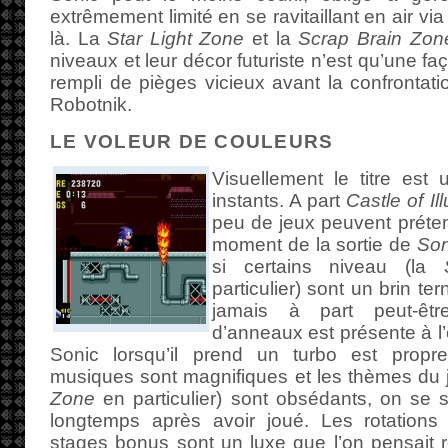
extrêmement limité en se ravitaillant en air vi
là. La
Star Light Zone
et la
Scrap Brain Zon
niveaux et leur décor futuriste n’est qu’une 
rempli de pièges vicieux avant la confrontati
Robotnik.
LE VOLEUR DE COULEURS
Visuellement le titre est
instants. A part
Castle of Il
peu de jeux peuvent préte
moment de la sortie de
Son
si certains niveau (la
particulier) sont un brin ter
jamais à part peut-être
d’anneaux est présente à l’
Sonic lorsqu’il prend un turbo est propre
musiques sont magnifiques et les thèmes du j
Zone
en particulier) sont obsédants, on se 
longtemps après avoir joué. Les rotations
stages bonus sont un luxe que l’on pensait 