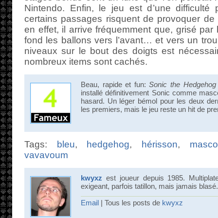
Nintendo. Enfin, le jeu est d’une difficult
certains passages risquent de provoquer de 
en effet, il arrive fréquemment que, grisé par
fond les ballons vers l’avant… et vers un tr
niveaux sur le bout des doigts est nécessai
nombreux items sont cachés.
Beau, rapide et fun:
Sonic the Hedgehog
installé définitivement Sonic comme masc
hasard. Un léger bémol pour les deux de
les premiers, mais le jeu reste un hit de pr
Tags:
bleu
,
hedgehog
,
hérisson
,
masco
vavavoum
kwyxz
est joueur depuis 1985. Multiplat
exigeant, parfois tatillon, mais jamais blasé.
Email
| Tous les posts de
kwyxz