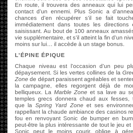
En route, il trouvera des anneaux qui lui pe
contact d’un ennemi. Plus Sonic a d’anneau
chances d’en récupérer s’il se fait touch
immédiatement dans toutes les directions et
saisissant. Au bout de 100 anneaux amassés 
vie supplémentaire, et s’il atteint la fin d’un
moins sur lui… il accède à un stage bonus.
L’ÉPINE ÉPIQUE
Chaque niveau est l’occasion d’un peu p
dépaysement. Si les vertes collines de la
Gree
Zone
de départ paraissent agréables et sente
la campagne, elles regorgent déjà de mo
belliqueux. La
Marble Zone
et sa lave au s
temples grecs donnera chaud aux fesses, 
que la
Spring Yard Zone
et ses environne
rappellant la chaude ambiance des casinos r
fou en renvoyant Sonic de bumper en bu
peut-être la plus intéressante de tout le jeu 
Sonic peut le moins courir, oblige à gé