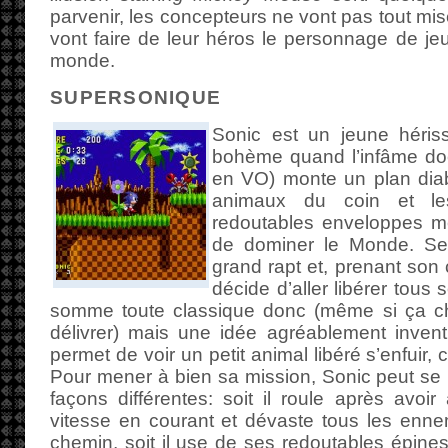
parvenir, les concepteurs ne vont pas tout mis
vont faire de leur héros le personnage de jeu
monde.
SUPERSONIQUE
Sonic est un jeune héri
bohème quand l’infâme do
en VO) monte un plan diab
animaux du coin et le
redoutables enveloppes mé
de dominer le Monde. Se
grand rapt et, prenant son
décide d’aller libérer tous
somme toute classique donc (même si ça c
délivrer) mais une idée agréablement inven
permet de voir un petit animal libéré s’enfuir, ce
Pour mener à bien sa mission, Sonic peut se
façons différentes: soit il roule après avoi
vitesse en courant et dévaste tous les enne
chemin, soit il use de ses redoutables épines