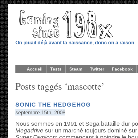
On jouait déjà avant ta naissance, donc on a raison
Accueil
Tests
Steam
Twitter
Facebook
Posts taggés ‘mascotte’
SONIC THE HEDGEHOG
septembre 15th, 2008
Nous sommes en 1991 et Sega bataille dur po
Megadrive
sur un marché toujours dominé sur
Super Famicom
commençant à poindre le bou