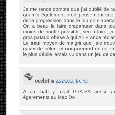
Je me rends compte que j’ai oublié de r
qui m’a également prodigieusement saou
de la progression dans le jeu on s’aperço
On a beau le faire crapahuter dans tous 
moins de bouffe possible, rien à faire, 
gros pataud obèse à qui Air France récla
Le
seul
moyen de maigrir que j’aie trouv
gaver de céleri, et
uniquement
de céleri.
le plus débile jamais vu dans un jeu de 
ocelot
le
22/2/2010 à 0:43
:
A ca, bah y avait GTA:SA aussi qui
égarements au Mac Do