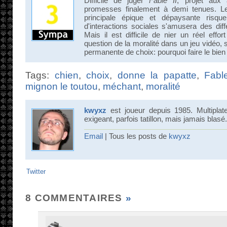
Difficile de juger
Fable II
, projet aux
promesses finalement à demi tenues. Le
principale épique et dépaysante risque
d'interactions sociales s'amusera des diffé
Mais il est difficile de nier un réel effor
question de la moralité dans un jeu vidéo, 
permanente de choix: pourquoi faire le bien
Tags:
chien
,
choix
,
donne la papatte
,
Fabl
mignon le toutou
,
méchant
,
moralité
kwyxz
est joueur depuis 1985. Multiplat
exigeant, parfois tatillon, mais jamais blasé.
Email
| Tous les posts de
kwyxz
Twitter
8 COMMENTAIRES
»