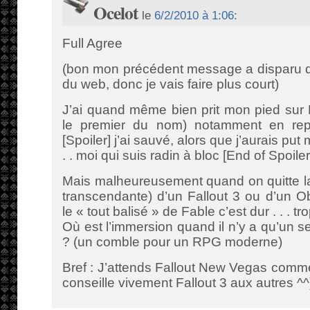
Ocelot
le
6/2/2010 à 1:06
:
Full Agree
(bon mon précédent message a disparu da
du web, donc je vais faire plus court)
J’ai quand même bien prit mon pied sur F
le premier du nom) notamment en re
[Spoiler] j’ai sauvé, alors que j’aurais put
. . moi qui suis radin à bloc [End of Spoiler
Mais malheureusement quand on quitte la l
transcendante) d’un Fallout 3 ou d’un O
le « tout balisé » de Fable c’est dur . . . t
Où est l’immersion quand il n’y a qu’un 
? (un comble pour un RPG moderne)
Bref : J’attends Fallout New Vegas comm
conseille vivement Fallout 3 aux autres ^^