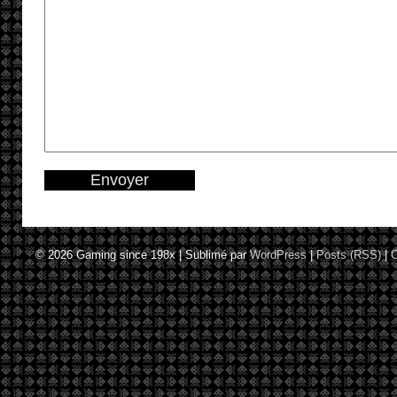
© 2026
Gaming since 198x
|
Sublimé par
WordPress
|
Posts (RSS)
|
C