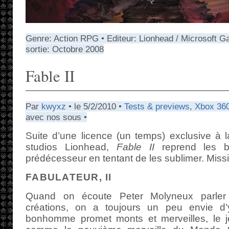
Genre: Action RPG • Editeur: Lionhead / Microsoft G
sortie: Octobre 2008
Fable II
Par
kwyxz
• le 5/2/2010 •
Tests & previews
,
Xbox 36
avec nos sous •
Suite d’une licence (un temps) exclusive à 
studios Lionhead,
Fable II
reprend les b
prédécesseur en tentant de les sublimer. Miss
FABULATEUR, II
Quand on écoute Peter Molyneux parler
créations, on a toujours un peu envie d’y
bonhomme promet monts et merveilles, le j