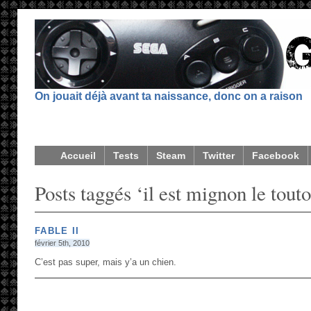
On jouait déjà avant ta naissance, donc on a raison
Accueil
Tests
Steam
Twitter
Facebook
Posts taggés ‘il est mignon le tout
FABLE II
février 5th, 2010
C’est pas super, mais y’a un chien.