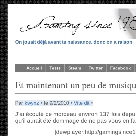
On jouait déjà avant ta naissance, donc on a raison
Accueil
Tests
Steam
Twitter
Facebook
Et maintenant un peu de musi
Par
kwyxz
• le 9/2/2010 •
Vite dit
•
J’ai écouté ce morceau environ 137 fois depui
qu’il aurait été dommage de ne pas vous en fai
[dewplayer:http://gamingsince1