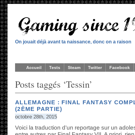
On jouait déjà avant ta naissance, donc on a raison
Accueil
Tests
Steam
Twitter
Facebook
Posts taggés ‘Tessin’
ALLEMAGNE : FINAL FANTASY COMP
(2ÈME PARTIE)
octobre 28th, 2015
Voici la traduction d’un reportage sur un adol
entre autres par Final Fantasy VII. A priori, rie