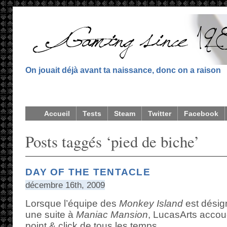
On jouait déjà avant ta naissance, donc on a raison
Accueil
Tests
Steam
Twitter
Facebook
Posts taggés ‘pied de biche’
DAY OF THE TENTACLE
décembre 16th, 2009
Lorsque l’équipe des
Monkey Island
est désign
une suite à
Maniac Mansion
, LucasArts accou
point & click de tous les temps.