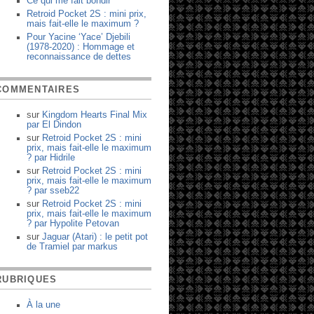
Ce qui me fait bondir
Retroid Pocket 2S : mini prix,
mais fait-elle le maximum ?
Pour Yacine ‘Yace’ Djebili
(1978-2020) : Hommage et
reconnaissance de dettes
COMMENTAIRES
sur
Kingdom Hearts Final Mix
par
El Dindon
sur
Retroid Pocket 2S : mini
prix, mais fait-elle le maximum
?
par
Hidrile
sur
Retroid Pocket 2S : mini
prix, mais fait-elle le maximum
?
par
sseb22
sur
Retroid Pocket 2S : mini
prix, mais fait-elle le maximum
?
par
Hypolite Petovan
sur
Jaguar (Atari) : le petit pot
de Tramiel
par
markus
RUBRIQUES
À la une