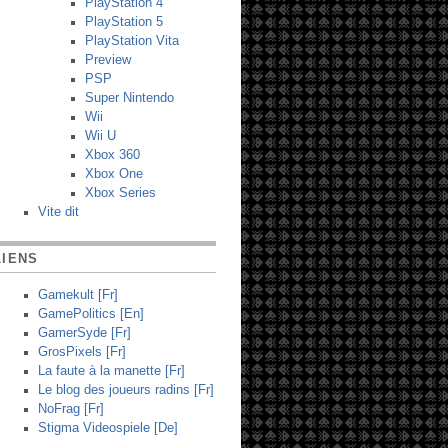
PlayStation 4
PlayStation 5
PlayStation Vita
Preview
PSP
Super Nintendo
Wii
Wii U
Xbox 360
Xbox One
Xbox Series
Vite dit
LIENS
Gamekult [Fr]
GamePolitics [En]
GamerSyde [Fr]
GrosPixels [Fr]
La faute à la manette [Fr]
Le blog des joueurs radins [Fr]
NoFrag [Fr]
Stigma Videospiele [De]