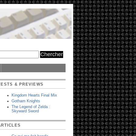
TESTS & PREVIEWS
Kingdom Hearts Final Mix
Gotham Knights
The Legend of Zelda :
Skyward Sword
ARTICLES