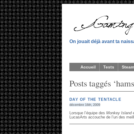
On jouait déjà avant ta nais
Accueil
Tests
Stea
Posts taggés ‘hams
DAY OF THE TENTACLE
décembre 16th, 2009
Lorsque l’équipe des
Monkey Island
e
LucasArts accouche de l’un des meill