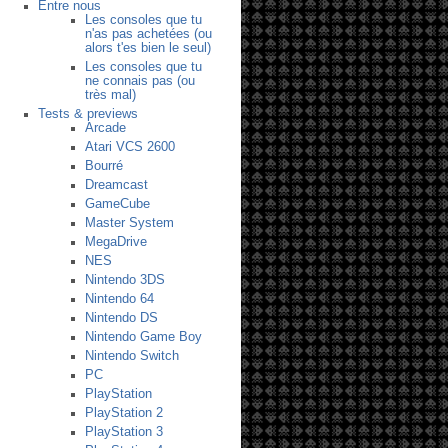
Entre nous
Les consoles que tu
n'as pas achetées (ou
alors t'es bien le seul)
Les consoles que tu
ne connais pas (ou
très mal)
Tests & previews
Arcade
Atari VCS 2600
Bourré
Dreamcast
GameCube
Master System
MegaDrive
NES
Nintendo 3DS
Nintendo 64
Nintendo DS
Nintendo Game Boy
Nintendo Switch
PC
PlayStation
PlayStation 2
PlayStation 3