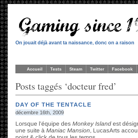
On jouait déjà avant ta naissance, donc on a raison
Accueil
Tests
Steam
Twitter
Facebook
Posts taggés ‘docteur fred’
DAY OF THE TENTACLE
décembre 16th, 2009
Lorsque l’équipe des
Monkey Island
est désign
une suite à
Maniac Mansion
, LucasArts accou
point & click de tous les temps.