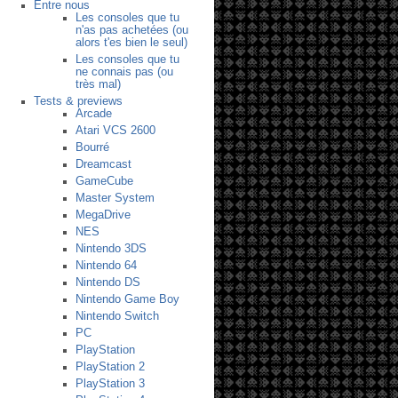
Entre nous
Les consoles que tu
n'as pas achetées (ou
alors t'es bien le seul)
Les consoles que tu
ne connais pas (ou
très mal)
Tests & previews
Arcade
Atari VCS 2600
Bourré
Dreamcast
GameCube
Master System
MegaDrive
NES
Nintendo 3DS
Nintendo 64
Nintendo DS
Nintendo Game Boy
Nintendo Switch
PC
PlayStation
PlayStation 2
PlayStation 3