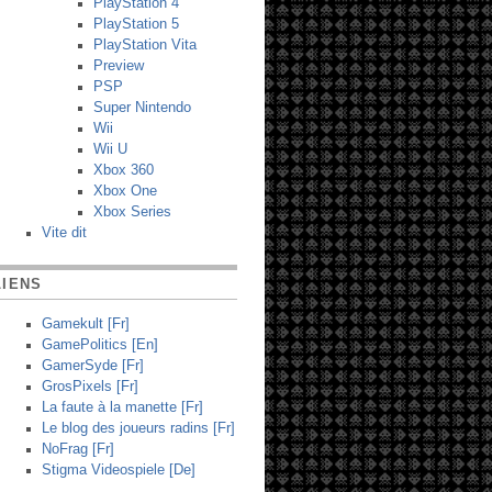
PlayStation 4
PlayStation 5
PlayStation Vita
Preview
PSP
Super Nintendo
Wii
Wii U
Xbox 360
Xbox One
Xbox Series
Vite dit
LIENS
Gamekult [Fr]
GamePolitics [En]
GamerSyde [Fr]
GrosPixels [Fr]
La faute à la manette [Fr]
Le blog des joueurs radins [Fr]
NoFrag [Fr]
Stigma Videospiele [De]