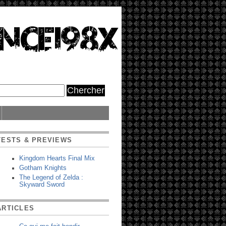
TESTS & PREVIEWS
Kingdom Hearts Final Mix
Gotham Knights
The Legend of Zelda :
Skyward Sword
ARTICLES