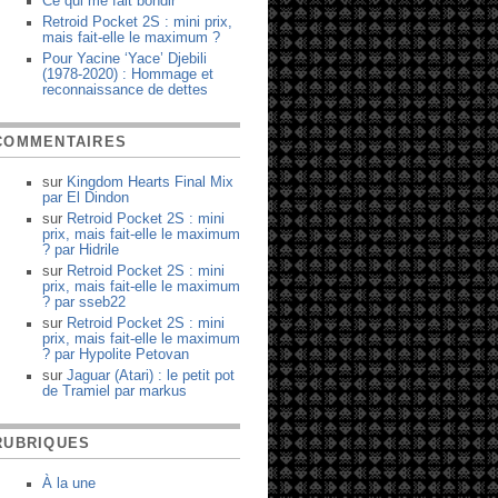
Ce qui me fait bondir
Retroid Pocket 2S : mini prix,
mais fait-elle le maximum ?
Pour Yacine ‘Yace’ Djebili
(1978-2020) : Hommage et
reconnaissance de dettes
COMMENTAIRES
sur
Kingdom Hearts Final Mix
par
El Dindon
sur
Retroid Pocket 2S : mini
prix, mais fait-elle le maximum
?
par
Hidrile
sur
Retroid Pocket 2S : mini
prix, mais fait-elle le maximum
?
par
sseb22
sur
Retroid Pocket 2S : mini
prix, mais fait-elle le maximum
?
par
Hypolite Petovan
sur
Jaguar (Atari) : le petit pot
de Tramiel
par
markus
RUBRIQUES
À la une