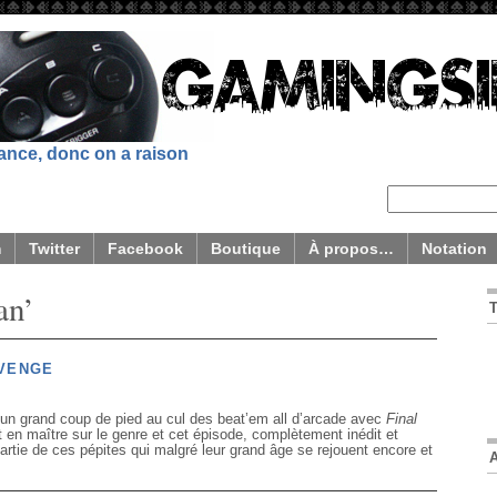
sance, donc on a raison
m
Twitter
Facebook
Boutique
À propos…
Notation
an’
EVENGE
n grand coup de pied au cul des beat’em all d’arcade avec
Final
t en maître sur le genre et cet épisode, complètement inédit et
artie de ces pépites qui malgré leur grand âge se rejouent encore et