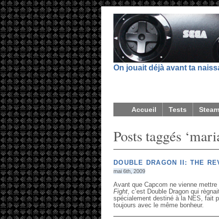
On jouait déjà avant ta nais
Accueil
Tests
Stea
Posts taggés ‘mari
DOUBLE DRAGON II: THE R
mai 6th, 2009
Avant que Capcom ne vienne mettre u
Fight
, c’est Double Dragon qui règnai
spécialement destiné à la NES, fait p
toujours avec le même bonheur.