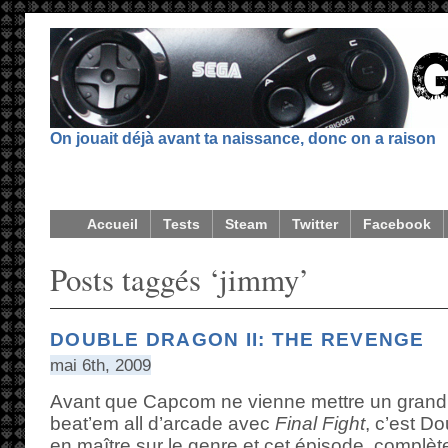
On jouait déjà avant ta naissance, donc on a raison
Accueil
Tests
Steam
Twitter
Facebook
Posts taggés ‘jimmy’
DOUBLE DRAGON II: THE REVENGE
mai 6th, 2009
Avant que Capcom ne vienne mettre un grand 
beat’em all d’arcade avec
Final Fight
, c’est D
en maître sur le genre et cet épisode, complèt