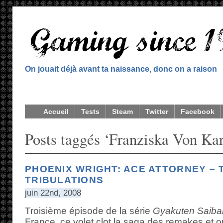
On jouait déjà avant ta naissance, donc on a raison
Accueil
Tests
Steam
Twitter
Facebook
Posts taggés ‘Franziska Von Ka
PHOENIX WRIGHT: ACE ATTORNEY – 
TRIBULATIONS
juin 22nd, 2008
Troisième épisode de la série
Gyakuten Saiba
France, ce volet clot la saga des remakes et ou