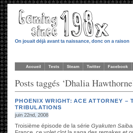
On jouait déjà avant ta naissance, donc on a raison
Accueil
Tests
Steam
Twitter
Facebook
Posts taggés ‘Dhalia Hawthorne
PHOENIX WRIGHT: ACE ATTORNEY – 
TRIBULATIONS
juin 22nd, 2008
Troisième épisode de la série
Gyakuten Saiba
France, ce volet clot la saga des remakes et ou