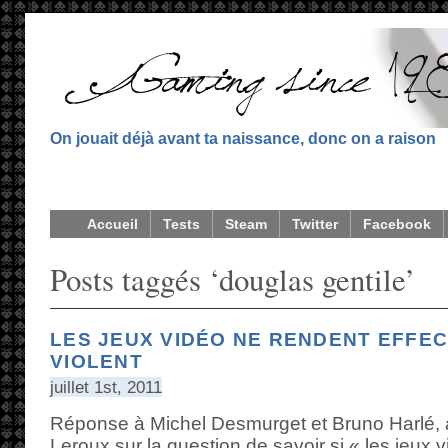
On jouait déjà avant ta naissance, donc on a raison
Accueil
Tests
Steam
Twitter
Facebook
Posts taggés ‘douglas gentile’
LES JEUX VIDÉO NE RENDENT EFFE
VIOLENT
juillet 1st, 2011
Réponse à Michel Desmurget et Bruno Harlé, 
Leroux sur la question de savoir si « les jeux v