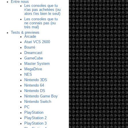
Entre nous
Les consoles que tu
n'as pas achetées (ou
alors t'es bien le seul)
Les consoles que tu
ne connais pas (ou
très mal)
Tests & previews
Arcade
Atari VCS 2600
Bourré
Dreamcast
GameCube
Master System
MegaDrive
NES
Nintendo 3DS
Nintendo 64
Nintendo DS
Nintendo Game Boy
Nintendo Switch
PC
PlayStation
PlayStation 2
PlayStation 3