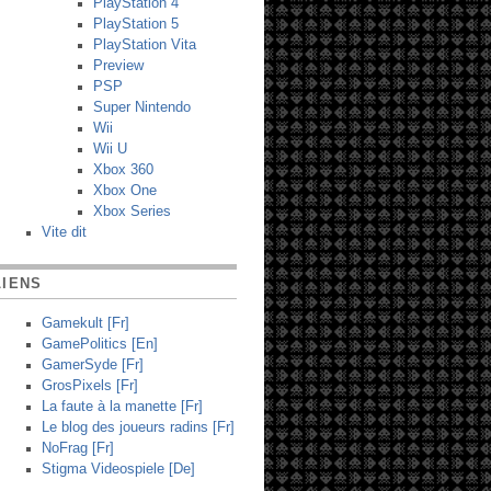
PlayStation 4
PlayStation 5
PlayStation Vita
Preview
PSP
Super Nintendo
Wii
Wii U
Xbox 360
Xbox One
Xbox Series
Vite dit
LIENS
Gamekult [Fr]
GamePolitics [En]
GamerSyde [Fr]
GrosPixels [Fr]
La faute à la manette [Fr]
Le blog des joueurs radins [Fr]
NoFrag [Fr]
Stigma Videospiele [De]