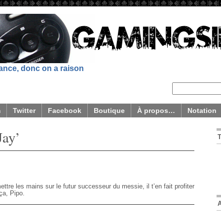
sance, donc on a raison
m
Twitter
Facebook
Boutique
À propos…
Notation
Jay’
tre les mains sur le futur successeur du messie, il t’en fait profiter
ça, Pipo.