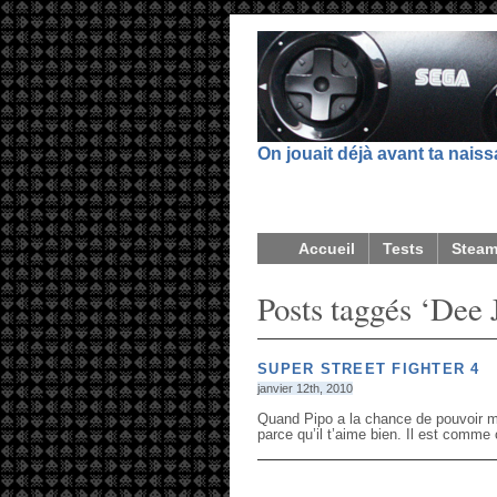
On jouait déjà avant ta nais
Accueil
Tests
Stea
Posts taggés ‘Dee 
SUPER STREET FIGHTER 4
janvier 12th, 2010
Quand Pipo a la chance de pouvoir met
parce qu’il t’aime bien. Il est comme 