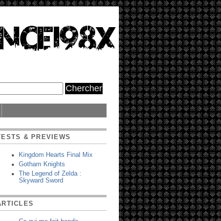
TESTS & PREVIEWS
Kingdom Hearts Final Mix
Gotham Knights
The Legend of Zelda :
Skyward Sword
ARTICLES