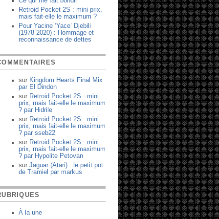
Ce qui me fait bondir
Retroid Pocket 2S : mini prix,
mais fait-elle le maximum ?
Pour Yacine ‘Yace’ Djebili
(1978-2020) : Hommage et
reconnaissance de dettes
COMMENTAIRES
sur
Kingdom Hearts Final Mix
par
El Dindon
sur
Retroid Pocket 2S : mini
prix, mais fait-elle le maximum
?
par
Hidrile
sur
Retroid Pocket 2S : mini
prix, mais fait-elle le maximum
?
par
sseb22
sur
Retroid Pocket 2S : mini
prix, mais fait-elle le maximum
?
par
Hypolite Petovan
sur
Jaguar (Atari) : le petit pot
de Tramiel
par
markus
RUBRIQUES
À la une