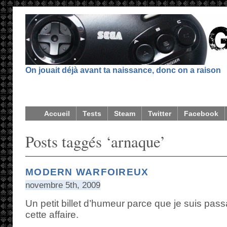
On jouait déjà avant ta naissance, donc on a raison
Accueil
Tests
Steam
Twitter
Facebook
Posts taggés ‘arnaque’
MODERN WARFOIREUX
novembre 5th, 2009
Un petit billet d’humeur parce que je suis pa
cette affaire.