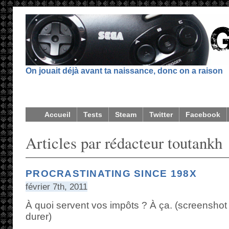
On jouait déjà avant ta naissance, donc on a raison
Accueil
Tests
Steam
Twitter
Facebook
Articles par rédacteur toutankh
PROCRASTINATING SINCE 198X
février 7th, 2011
À quoi servent vos impôts ? À ça. (screensho
durer)