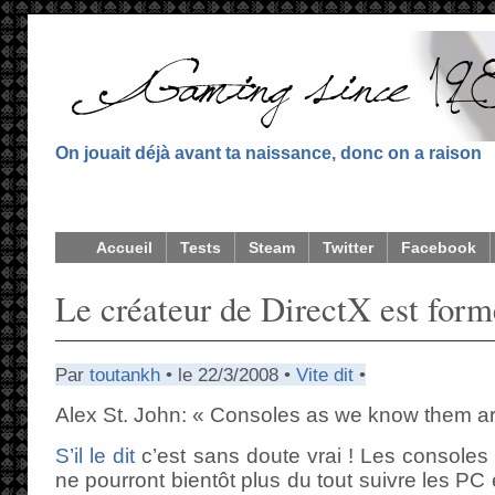
On jouait déjà avant ta naissance, donc on a raison
Accueil
Tests
Steam
Twitter
Facebook
Le créateur de DirectX est form
Par
toutankh
• le 22/3/2008 •
Vite dit
•
Alex St. John: « Consoles as we know them a
S’il le dit
c’est sans doute vrai ! Les consoles
ne pourront bientôt plus du tout suivre les P