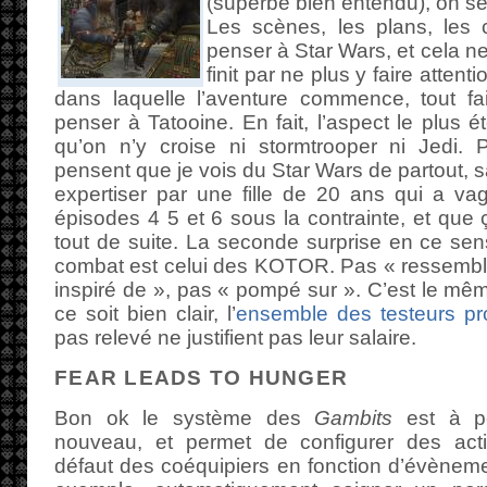
(superbe bien entendu), on se
Les scènes, les plans, les 
penser à Star Wars, et cela n
finit par ne plus y faire attent
dans laquelle l’aventure commence, tout fai
penser à Tatooine. En fait, l’aspect le plus é
qu’on n’y croise ni stormtrooper ni Jedi. 
pensent que je vois du Star Wars de partout, sa
expertiser par une fille de 20 ans qui a va
épisodes 4 5 et 6 sous la contrainte, et que 
tout de suite. La seconde surprise en ce se
combat est celui des KOTOR. Pas « ressembl
inspiré de », pas « pompé sur ». C’est le mê
ce soit bien clair, l’
ensemble
des testeurs
pr
pas relevé ne justifient pas leur salaire.
FEAR LEADS TO HUNGER
Bon ok le système des
Gambits
est à p
nouveau, et permet de configurer des act
défaut des coéquipiers en fonction d’évèneme