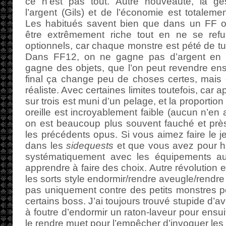
ce n’est pas tout. Autre nouveauté, la ge
l’argent (Gils) et de l’économie est totaleme
Les habitués savent bien que dans un FF on
être extrêmement riche tout en ne se refu
optionnels, car chaque monstre est pété de 
Dans FF12, on ne gagne pas d’argent en 
gagne des objets, que l’on peut revendre ensu
final ça change peu de choses certes, mais 
réaliste. Avec certaines limites toutefois, ca
sur trois est muni d’un pelage, et la proporti
oreille est incroyablement faible (aucun n’en 
on est beaucoup plus souvent fauché et pr
les précédents opus. Si vous aimez faire le 
dans les
sidequests
et que vous avez pour h
systématiquement avec les équipements au 
apprendre à faire des choix. Autre révolution 
les sorts style endormir/rendre aveugle/rendre 
pas uniquement contre des petits monstres po
certains boss. J’ai toujours trouvé stupide d’avo
à foutre d’endormir un raton-laveur pour ensui
le rendre muet pour l’empêcher d’invoquer les f