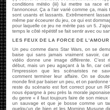
conditions météo (iii) lui mettre sa race et 
l’annonceur. Ça a l’air varié comme ça, mais t
sont usants et lassants. Extrêmement lassants 
même par écoeurer du jeu, ce qui est dommag
pour laquelle ce jeu ne mérite pas un 5. J’aj
temps le côté répétitif se fait sentir avec ou s
LES FEUX DE LA FORCE DE L’AMOUR
Un peu comme dans Star Wars, on se dem
baise qui sans jamais vraiment savoir, ca
vidéo donne une image différente. C’est r
début, mais un peu agaçant à la fin, car ce
l’impression que les scénaristes ne sa
comment terminer leur affaire. On se dout
monde finit par baiser un peu, et on pardonne v
reste du scénario est fort correct pour un 
nous épargne à peu près la morale japonaise 
du genre « il faut toujours faire de son mieux
un sauvage et que je bosse comme un taré
quelqu’un de bien et les Morning Musune dir