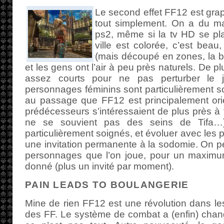
Le second effet FF12 est grap
tout simplement. On a du ma
ps2, même si la tv HD se plaî
ville est colorée, c’est beau,
(mais découpé en zones, la be
et les gens ont l’air à peu près naturels. De 
assez courts pour ne pas perturber le 
personnages féminins sont particulièrement soi
au passage que FF12 est principalement orie
prédécesseurs s’intéressaient de plus près à t
ne se souvient pas des seins de Tifa…
particulièrement soignés, et évoluer avec les
une invitation permanente à la sodomie. On pe
personnages que l’on joue, pour un maximu
donné (plus un invité par moment).
PAIN LEADS TO BOULANGERIE
Mine de rien FF12 est une révolution dans l
des FF. Le système de combat a (enfin) chan