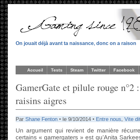
On jouait déjà avant ta naissance, donc on a raison
Accueil
Tests
Steam
Twitter
Facebook
GamerGate et pilule rouge n°2 :
raisins aigres
Par
Shane Fenton
• le 9/10/2014 •
Entre nous
,
Vite di
Un argument qui revient de manière récurr
certains « gamergaters » est qu’Anita Sarke