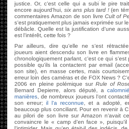
justice. Or, c’est celle qui a subi le pire tr
encore aujourd’hui,
six ans plus tard !
(en tém
commentaires Amazon de son livre
Cult of Pe
s’est pratiquement plus jamais exprimée sur le
débâcle. Quelle est la justification d’une aus
est l’intérêt, cette fois ?
Par ailleurs, dire qu’elle ne s’est rétract
joueurs aient descendu son livre en flamme
chronologiquement parlant, c’est ce qui s’est 
possible qu’ils la contactent par email (acc
son site), en masse certes, mais courtoisem
erreur loin des caméras et de FOX News ? C’est
2006 en pleine polémique sur
Rule of Ros
Bernard Depierre, alors député, a
calomni
manières
, de nombreux joueurs l’ont contacté
son erreur;
il l’a reconnue
, et a adopté, 
beaucoup plus conciliant. Pour en revenir à 
au pilori de son livre sur Amazon n’avait 
convaincre le « camp d’en face », puisqu’il
l’intimider. Mais qu’en était-il des indécis, 