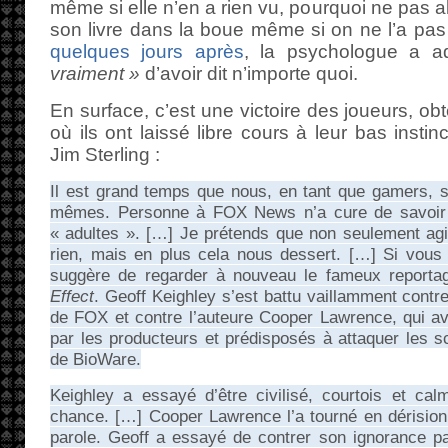
même si elle n’en a rien vu, pourquoi ne pas a
son livre dans la boue même si on ne l’a pas lu 
quelques jours après
, la psychologue a a
vraiment »
d’avoir dit n’importe quoi.
En surface, c’est une victoire des joueurs, o
où ils ont laissé libre cours à leur bas insti
Jim Sterling :
Il est grand temps que nous, en tant que gamers,
mêmes. Personne à FOX News n’a cure de savoir
« adultes ». […] Je prétends que non seulement agi
rien, mais en plus cela nous dessert. […] Si vou
suggère de regarder à nouveau le fameux repor
Effect
. Geoff Keighley s’est battu vaillamment contr
de FOX et contre l’auteure Cooper Lawrence, qui av
par les producteurs et prédisposés à attaquer les
de BioWare.
Keighley a essayé d’être civilisé, courtois et ca
chance. […] Cooper Lawrence l’a tourné en dérision, 
parole. Geoff a essayé de contrer son ignorance p