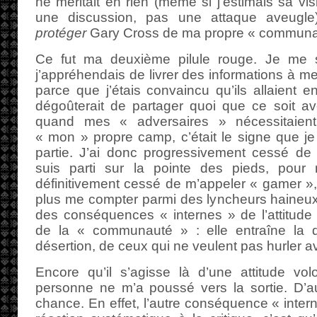
ne méritait en rien (même si j’estimais sa vis
une discussion, pas une attaque aveugle).
protéger
Gary Cross de ma propre « communa
Ce fut ma deuxième pilule rouge. Je me 
j’appréhendais de livrer des informations à 
parce que j’étais convaincu qu’ils allaient 
dégoûterait de partager quoi que ce soit av
quand mes « adversaires » nécessitaient
« mon » propre camp, c’était le signe que je 
partie. J’ai donc progressivement cessé de 
suis parti sur la pointe des pieds, pour n
définitivement cessé de m’appeler « gamer »,
plus me compter parmi des lyncheurs haineux 
des conséquences « internes » de l’attitude 
de la « communauté » : elle entraîne la dés
désertion, de ceux qui ne veulent pas hurler a
Encore qu’il s’agisse là d’une attitude vo
personne ne m’a poussé vers la sortie. D’au
chance. En effet, l’autre conséquence « int