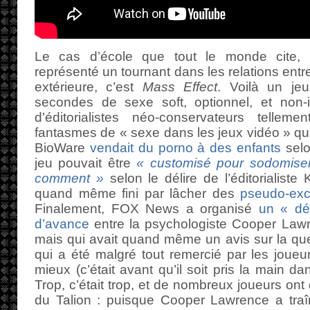
Le cas d’école que tout le monde cite, 
représenté un tournant dans les relations entre 
extérieure, c’est
Mass Effect
. Voilà un je
secondes de sexe soft, optionnel, et non-in
d’éditorialistes néo-conservateurs tellem
fantasmes de « sexe dans les jeux vidéo » qu’
BioWare
vendait du porno à des enfants
selo
jeu pouvait être
« customisé pour sodomiser 
comment »
selon le délire de l’éditorialist
quand même fini par lâcher des
pseudo-ex
Finalement, FOX News a organisé
un « déb
d’avance
entre la psychologiste Cooper Lawre
mais qui avait quand même un avis sur la ques
qui a été malgré tout remercié par les joueur
mieux (c’était avant qu’il soit pris la main d
Trop, c’était trop, et de nombreux joueurs ont 
du Talion : puisque Cooper Lawrence a tra