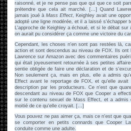
raisonné, et je ne pense pas que qui que ce soit p
prétendre que cela ait marché. […] Quand Lawren
jamais joué à
Mass Effect
, Keighley avait une opport
adopté une ligne modérée, et il a laissé s’échapper 
L’approche de Keighley a échoué, et si le débat sur
on aurait pu considérer ça comme une victoire du cam
Cependant, les choses n’en sont pas restées là, ca
action et sont descendus au niveau de FOX. Ils ont
Lawrence sur Amazon avec des commentaires puéril
qui était joyeusement retournée à ses petites affaire
sentie obligée de faire une déclaration et de s’excus
Non seulement ça, mais en plus, elle a admis qu’
Effect avant le reportage de FOX, et qu’elle avai
description par les producteurs. Ce n’est que quan
descendant au niveau de FOX que Cooper a effecti
sur le contenu sexuel de Mass Effect, et a admis
moitié de ce qu’elle croyait. […]
Vous pouvez ne pas aimer ça, mais ce n’est que qua
se comporter en petits connards que Cooper Law
conduite comme une adulte.