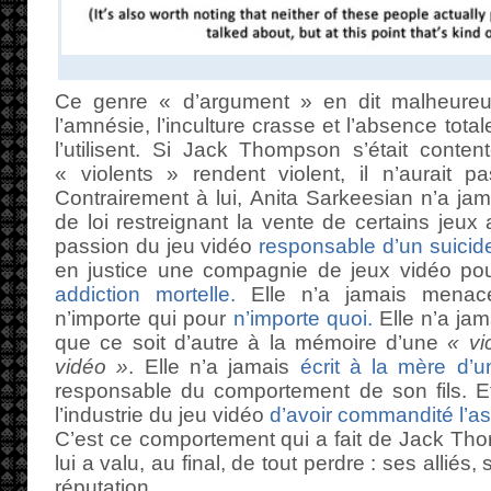
Ce genre « d’argument » en dit malheure
l’amnésie, l’inculture crasse et l’absence tot
l’utilisent. Si Jack Thompson s’était conte
« violents » rendent violent, il n’aurait
Contrairement à lui, Anita Sarkeesian n’a jam
de loi restreignant la vente de certains jeux
passion du jeu vidéo
responsable d’un suicid
en justice une compagnie de jeux vidéo p
addiction mortelle.
Elle n’a jamais mena
n’importe qui pour
n’importe quoi.
Elle n’a ja
que ce soit d’autre à la mémoire d’une
« vi
vidéo »
. Elle n’a jamais
écrit à la mère d’u
responsable du comportement de son fils. Et
l’industrie du jeu vidéo
d’avoir commandité l’as
C’est ce comportement qui a fait de Jack Th
lui a valu, au final, de tout perdre : ses alliés,
réputation.