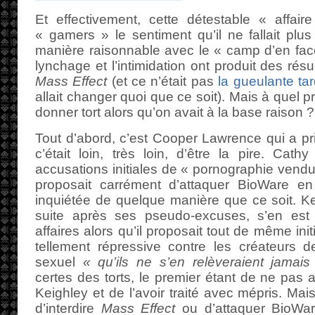
Et effectivement, cette détestable « affai
« gamers » le sentiment qu’il ne fallait plu
manière raisonnable avec le « camp d’en face
lynchage et l’intimidation ont produit des rés
Mass Effect
(et ce n’était pas
la gueulante tar
allait changer quoi que ce soit). Mais à quel pr
donner tort alors qu’on avait à la base raison ?
Tout d’abord, c’est Cooper Lawrence qui a pri
c’était loin, très loin, d’être la pire. Cat
accusations initiales de « pornographie vendu
proposait carrément d’attaquer BioWare en 
inquiétée de quelque manière que ce soit. K
suite après ses pseudo-excuses, s’en est
affaires alors qu’il proposait tout de même ini
tellement répressive contre les créateurs 
sexuel
« qu’ils ne s’en relèveraient jamais
certes des torts, le premier étant de ne pas 
Keighley et de l’avoir traité avec mépris. Mai
d’interdire
Mass Effect
ou d’attaquer BioWar