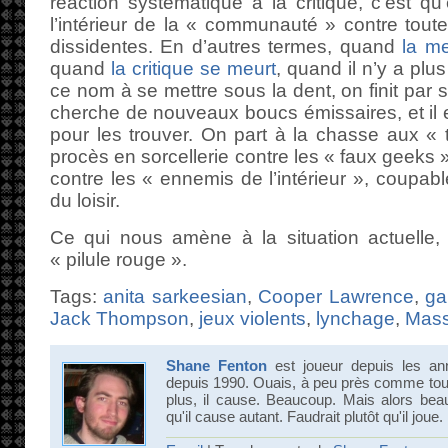
réaction systématique à la critique, c’est qu
l’intérieur de la « communauté » contre toute
dissidentes. En d’autres termes, quand
la me
quand
la critique se meurt
, quand il n’y a plu
ce nom à se mettre sous la dent, on finit par 
cherche de nouveaux boucs émissaires, et il est
pour les trouver. On part à la chasse aux « tr
procès en sorcellerie contre les « faux geeks
contre les « ennemis de l’intérieur », coupabl
du loisir.
Ce qui nous amène à la situation actuelle, 
« pilule rouge ».
Tags:
anita sarkeesian
,
Cooper Lawrence
,
ga
Jack Thompson
,
jeux violents
,
lynchage
,
Mass
Shane Fenton
est joueur depuis les an
depuis 1990. Ouais, à peu près comme tout 
plus, il cause. Beaucoup. Mais alors bea
qu'il cause autant. Faudrait plutôt qu'il joue.