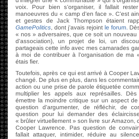
d’intégrer une « communauté » qui s’organisai
voix. Pour bien s’organiser, il fallait rest
manoeuvres du « camp d’en face ». C’est ains
et gestes de Jack Thompson étaient rapp
GamePolitics
, dont j’avais rejoint
le forum.
Dès 
« nos » adversaires, que ce soit un nouveau
d’association), un projet de loi, un discou
partageais cette info avec mes camarades ga
à moi de contribuer à l’organisation de ma 
étais fier.
Toutefois, après ce qui est arrivé à Cooper L
changé. De plus en plus, dans les commentaire
action ou une prise de parole étiquetée comme 
multiplier les appels aux représailles. Dè
émettre la moindre critique sur un aspect de no
question d’argumenter, de réfléchir, de c
question pour lui demander des éclaircisse
« brûler virtuellement » son livre sur Amazon, 
Cooper Lawrence. Pas question de convainc
fallait attaquer, intimider, réduire au silen