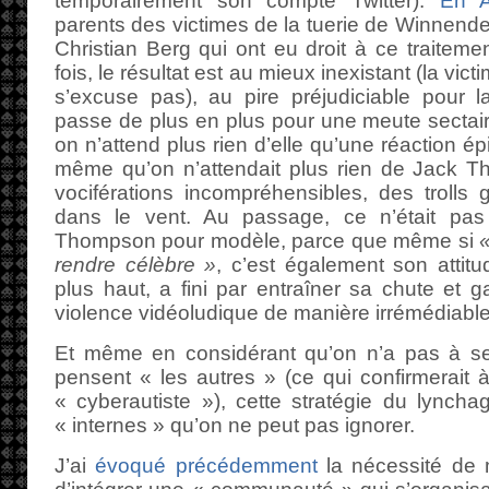
temporairement son compte Twitter).
En A
parents des victimes de la tuerie de Winnende
Christian Berg qui ont eu droit à ce traiteme
fois, le résultat est au mieux inexistant (la vi
s’excuse pas), au pire préjudiciable pour
passe de plus en plus pour une meute sectaire
on n’attend plus rien d’elle qu’une réaction 
même qu’on n’attendait plus rien de Jack T
vociférations incompréhensibles, des trolls
dans le vent. Au passage, ce n’était pas
Thompson pour modèle, parce que même si
«
rendre célèbre »
, c’est également son attitu
plus haut, a fini par entraîner sa chute et g
violence vidéoludique de manière irrémédiable
Et même en considérant qu’on n’a pas à s
pensent « les autres » (ce qui confirmerait à
« cyberautiste »), cette stratégie du lync
« internes » qu’on ne peut pas ignorer.
J’ai
évoqué précédemment
la nécessité de 