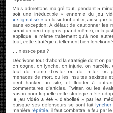
Mais admettons malgré tout, pendant 5 minut
soit une irréductible « ennemie du jeu vi
« stigmatisé »
un loisir tout entier, ainsi que 
sans exception. A défaut de cautionner les 
serait un peu trop gros quand même), cela justi
applique le même traitement qu’à nos autr
tout, cette stratégie a tellement bien fonction
… n’est-ce pas ?
Décrivons tout d’abord la stratégie dont on parl
on cogne, on lynche, on injurie, on harcèle, 
tout de même d’éviter ou de limiter les
menaces de mort, ou les insultes sexistes et 
peut hacker un site, et flooder à outra
commentaires d’articles, Twitter, ou les év
raison pour laquelle cette stratégie a été ado
le jeu vidéo a été « diabolisé » par les mé
puisque ses défenseurs se sont fait
lyncher
manière
répétée
, il faut combattre le feu par l