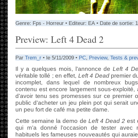
Genre: Fps - Horreur • Editeur: EA • Date de sortie
Preview: Left 4 Dead 2
Par
Trem_r
• le 5/11/2009 •
PC
,
Preview
,
Tests & pre
Il y a quelques mois, l’annonce de
Left 4 D
véritable tollé ; en effet,
Left 4 Dead
premier du
incomplet, dans lequel de nombreux bugs 
contenu est encore largement sous-exploité, à 
d’avoir tenu ses promesses sur ce premier 
public d’acheter un jeu plein pot qui serait une
un peu fort de café ma petite dame.
Cette semaine la demo de
Left 4 Dead 2
est 
qui m’a donné l’occasion de tester avec 
habituels les fameuses nouveautés qui auraien