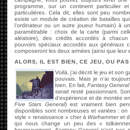
programme, sur un continent particulier 
particulières. Cela dit, elles sont peu nomb
existe un module de création de batailles qui
l’ordinateur ou un autre joueur humain) à u
paramétrable : choix de la carte (parmi ce
aléatoire), des crédits accordés à chac
pouvoirs spéciaux accordés aux généraux cho
composeront les deux armées (ainsi que leur 
ALORS, IL EST BIEN, CE JEU, OU PAS
Voilà, j’ai décrit le jeu et so
pouvais. Mais je n’ai toujours
bien. En fait,
Fantasy General
serait resté passionnant. S
d’expérience et de montée en 
Five Stars General
) est vraiment bien pen
disponibles sont nombreuses et variées : on
style « renaissance » cher à
Warhammer
et d
qui nous change un peu des « tolkienneri
heureusement,
Fantasy General
n’est pas 