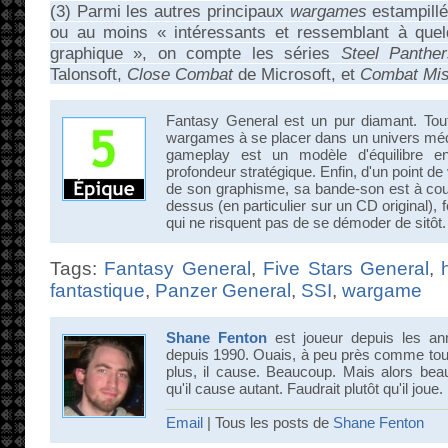
(3) Parmi les autres principaux
wargames
estampillé
ou au moins « intéressants et ressemblant à que
graphique », on compte les séries
Steel Panther
Talonsoft,
Close Combat
de Microsoft, et
Combat Mis
Fantasy General est un pur diamant. Tout
wargames à se placer dans un univers médi
gameplay est un modèle d'équilibre ent
profondeur stratégique. Enfin, d'un point d
de son graphisme, sa bande-son est à cou
dessus (en particulier sur un CD original), fo
qui ne risquent pas de se démoder de sitôt.
Tags:
Fantasy General
,
Five Stars General
,
fantastique
,
Panzer General
,
SSI
,
wargame
Shane Fenton
est joueur depuis les an
depuis 1990. Ouais, à peu près comme tout 
plus, il cause. Beaucoup. Mais alors bea
qu'il cause autant. Faudrait plutôt qu'il joue.
Email
| Tous les posts de
Shane Fenton