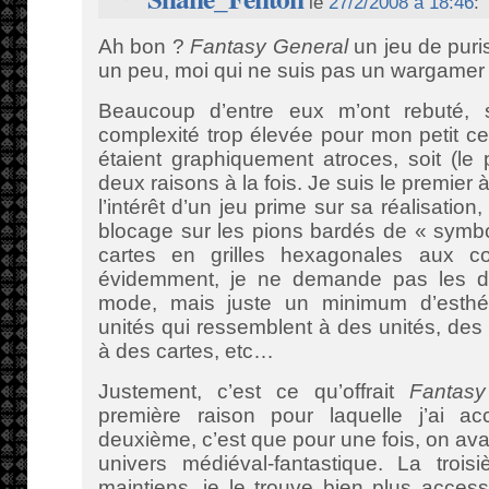
le
27/2/2008 à 18:46
:
Ah bon ?
Fantasy General
un jeu de puri
un peu, moi qui ne suis pas un wargamer
Beaucoup d’entre eux m’ont rebuté, 
complexité trop élevée pour mon petit cer
étaient graphiquement atroces, soit (le
deux raisons à la fois. Je suis le premier
l’intérêt d’un jeu prime sur sa réalisation
blocage sur les pions bardés de « symb
cartes en grilles hexagonales aux co
évidemment, je ne demande pas les de
mode, mais juste un minimum d’esthéti
unités qui ressemblent à des unités, des
à des cartes, etc…
Justement, c’est ce qu’offrait
Fantasy
première raison pour laquelle j’ai a
deuxième, c’est que pour une fois, on a
univers médiéval-fantastique. La trois
maintiens, je le trouve bien plus acce