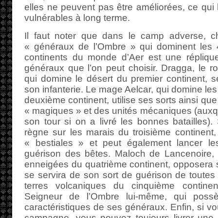
elles ne peuvent pas être améliorées, ce qui 
vulnérables à long terme.
Il faut noter que dans le camp adverse, 
« généraux de l’Ombre » qui dominent les 
continents du monde d’Aer est une répliqu
généraux que l’on peut choisir. Dragga, le r
qui domine le désert du premier continent, 
son infanterie. Le mage Aelcar, qui domine les
deuxième continent, utilise ses sorts ainsi que
« magiques » et des unités mécaniques (auxq
son tour si on a livré les bonnes batailles).
règne sur les marais du troisième continent
« bestiales » et peut également lancer le
guérison des bêtes. Maloch de Lancenoire, q
enneigées du quatrième continent, opposera s
se servira de son sort de guérison de toutes l
terres volcaniques du cinquième continent
Seigneur de l’Ombre lui-même, qui poss
caractéristiques de ses généraux. Enfin, si vo
campagne, vous pouvez toujours livrer une b