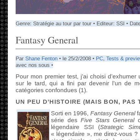
Genre: Stratégie au tour par tour • Editeur: SSI • Dat
Fantasy General
Par
Shane Fenton
• le 25/2/2008 •
PC
,
Tests & previ
avec nos sous •
Pour mon premier test, j’ai choisi d’exhumer 
sur le tard, qui a fini par devenir l’un de m
catégories confondues (1).
UN PEU D’HISTOIRE (MAIS BON, PAS
Sorti en 1996,
Fantasy General
f
série des
Five Stars General
c
légendaire SSI (
Strategic Simu
« légendaire », me direz-vous ?