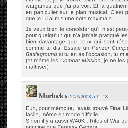
wargames que j’ai pu voir. Et la quatriè
en particulier sur le plan musical. C’est
que je lui ai mis une note maximale.
Je veux bien te concéder qu’il n’est peut
pour quelqu’un qui n’a jamais pratiqué les
bien davantage que ceux qui sont réser
comme tu dis. Essaie un
Panzer Campa
Battleground
si tu en as l’occasion, tu m’
(et même les
Combat Mission
, je ne les
maîtriser)
Murlock
le
27/3/2008 à 11:18
:
Euh, pour mémoire, j’avais trouvé Final L
facile, même en mode difficile…
Sinon il y a aussi W40K : Rites of War q
principe que Fantasy General