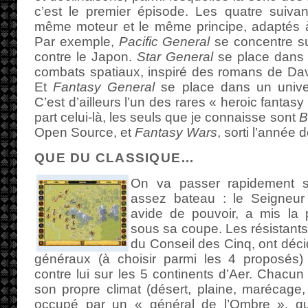
c’est le premier épisode. Les quatre suivan
même moteur et le même principe, adaptés à 
Par exemple,
Pacific General
se concentre su
contre le Japon.
Star General
se place dans 
combats spatiaux, inspiré des romans de Davi
Et
Fantasy General
se place dans un univer
C’est d’ailleurs l’un des rares « heroic fanta
part celui-là, les seuls que je connaisse sont
B
Open Source, et
Fantasy Wars
, sorti l’année d
QUE DU CLASSIQUE…
On va passer rapidement su
assez bateau : le Seigneur
avide de pouvoir, a mis la
sous sa coupe. Les résistants
du Conseil des Cinq, ont déci
généraux (à choisir parmi les 4 proposé
contre lui sur les 5 continents d’Aer. Chacu
son propre climat (désert, plaine, marécage, 
occupé par un « général de l’Ombre », q