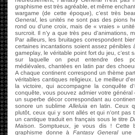
graphisme est très agréable, et même enchante
wargame (de cette époque), c’est très b
General
, les unités ne sont pas des pions 
rond ou d’une croix, mais de « vraies » unité
surcroit. Il n’y a que très peu d’animations, 
Par ailleurs, les bruitages correspondent bie
certaines incantations soient assez pénibles 
gameplay, le véritable point fort du jeu, c’es
sur laquelle on peut entendre des pol
médiévales, chantées en latin par des choeurs
A chaque continent correspond un thème partic
véritables cantiques religieux. Le meilleur d’
la victoire, qui accompagne la conquête d
conquête, vous pouvez admier votre général 
un superbe décor correspondant au continen
sonore un sublime
Alleluia
en latin. Ceux q
plutôt, ceux qui y sont allés et qui n’ont pas 
un cantique traduit en français sous le titre
D
Maison
. Somptueux, je vous dis ! Cette 
graphisme donne à
Fantasy General
une a