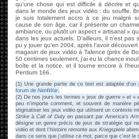
qu’une chose qui est difficile à décrire et q
dans le monde des jeux vidéo : du souffle. Br
je suis totalement accro à ce jeu malgré 
cause de son âge, car il présente un charme p
ambiance, ou plutôt un aspect « artisanal » qu
dans les jeux actuels. D’ailleurs, il n’est pas 
pu y jouer qu’en 2004, après l’avoir découvert
magasin de jeux vidéo à Talence (près de Bo
50 centimes seulement, j’ai eu la chance inouï
boîte et la notice, et il tourne encore à l’he
Pentium 166.
(1) Une grande partie de ce test est adaptée d’un 
forum de
Net4War
.
(2) De nos jours les termes « jeux de guerre » et «
peu n’importe comment, et souvent de manière péjo
stigmatiser les jeux vidéo qui utilisent un contexte m
Strike
à
Call of Duty
en passant par
America’s Ar
désigne un genre précis de jeux de stratégie qui n
vidéo et dont l’histoire remonte aux
Kriegspiele
allem
dans ce sens que j’utilise ce mot, parce que c’est le 