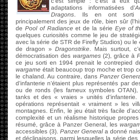
c’est simple : c’est à eux qu
adaptations informatisées d’
A
Dragons
. Ils en ont sorti 
principalement des jeux de rôle, bien sûr (l’h
de
Pool of Radiance
et de la série
Eye of t
quelques curiosités comme le jeu de stratég
avec la série de STR de Firefly Studios) ou le
de dragon »
Dragonstrike
. Mais surtout, c
démocratisation des
wargames
(2), grâce à
P
ce jeu sorti en 1994 prenait le contrepied d
wargame
était beaucoup trop moche et trop c
le chaland. Au contraire, dans
Panzer Genera
d’infanterie n’étaient plus représentés par d
ou de ronds (les fameux symboles OTAN), 
tanks et des « vraies » unités d’infanterie
opérations représentait « vraiment » les vill
montagnes. Enfin, le jeu était très facile d’a
complexité et un réalisme historique propre
résumé, grâce à Panzer General, les
warga
accessibles (3).
Panzer General
a donné nais
et déclinaisons, parmi lesquelles la série des