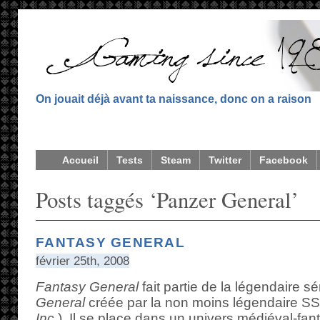
On jouait déjà avant ta naissance, donc on a raison
Accueil
Tests
Steam
Twitter
Facebook
Posts taggés ‘Panzer General’
FANTASY GENERAL
février 25th, 2008
Fantasy General
fait partie de la légendaire s
General
créée par la non moins légendaire SSI
Inc.
). Il se place dans un univers médiéval-fanta