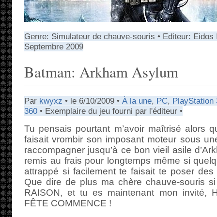
Genre: Simulateur de chauve-souris • Editeur: Eidos I
Septembre 2009
Batman: Arkham Asylum
Par
kwyxz
• le 6/10/2009 •
À la une
,
PC
,
PlayStation 
360
• Exemplaire du jeu fourni par l'éditeur •
Tu pensais pourtant m’avoir maîtrisé alors qu
faisait vrombir son imposant moteur sous un
raccompagner jusqu’à ce bon vieil asile d’Ar
remis au frais pour longtemps même si quelque
attrappé si facilement te faisait te poser de
Que dire de plus ma chère chauve-souris s
RAISON, et tu es maintenant mon invit
FÊTE COMMENCE !