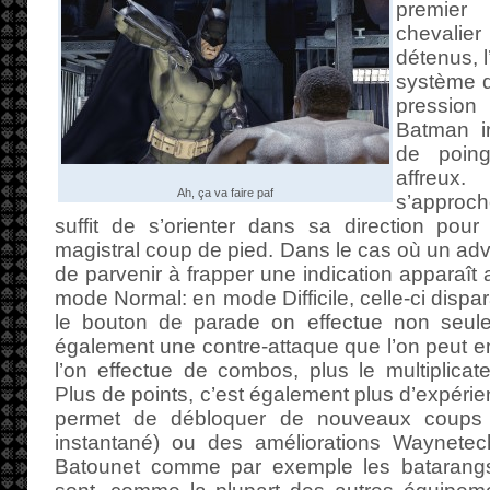
premie
chevalie
détenus, l
système 
pression
Batman i
de poing
affreux
Ah, ça va faire paf
s’approch
suffit de s’orienter dans sa direction pour
magistral coup de pied. Dans le cas où un adve
de parvenir à frapper une indication apparaît
mode Normal: en mode Difficile, celle-ci dispar
le bouton de parade on effectue non seul
également une contre-attaque que l’on peut 
l’on effectue de combos, plus le multiplica
Plus de points, c’est également plus d’expérie
permet de débloquer de nouveaux coups (la
instantané) ou des améliorations Waynetec
Batounet comme par exemple les batarangs 