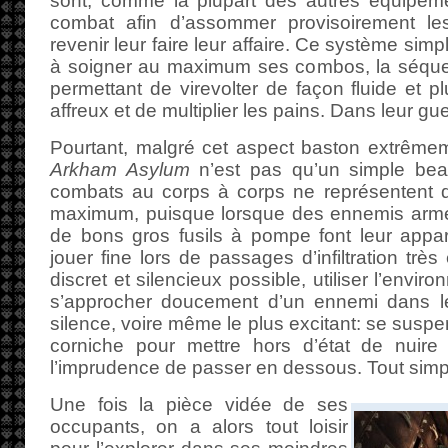
sont, comme la plupart des autres équipemen
combat afin d’assommer provisoirement le
revenir leur faire leur affaire. Ce système simp
à soigner au maximum ses combos, la séquen
permettant de virevolter de façon fluide et p
affreux et de multiplier les pains. Dans leur gu
Pourtant, malgré cet aspect baston extrême
Arkham Asylum
n’est pas qu’un simple beat’
combats au corps à corps ne représentent qu
maximum, puisque lorsque des ennemis armés
de bons gros fusils à pompe font leur appari
jouer fine lors de passages d’infiltration très
discret et silencieux possible, utiliser l’env
s’approcher doucement d’un ennemi dans le
silence, voire même le plus excitant: se suspe
corniche pour mettre hors d’état de nuire 
l’imprudence de passer en dessous. Tout simpl
Une fois la pièce vidée de ses
occupants, on a alors tout loisir