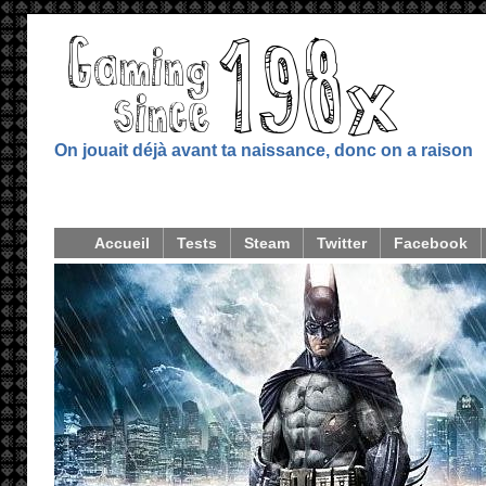
On jouait déjà avant ta naissance, donc on a raison
Accueil
Tests
Steam
Twitter
Facebook