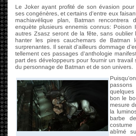
Le Joker ayant profité de son évasion pour 
ses congénères, et certains d’entre eux faisan
machiavélique plan, Batman rencontrera
enquète plusieurs ennemis connus: Poison Iv
autres Zsasz seront de la fête, sans oublier 
hanter les pires cauchemars de Batman l
surprenantes. Il serait d’ailleurs dommage d’en
tellement ces passages d’anthologie manifeste
part des développeurs pour fournir un travai
du personnage de Batman et de son univers.
Puisqu’o
passon
quelques p
bon le bou
mesure du
la lumino
barbe d
costume
abîmé su