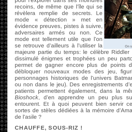
pour l’explorer dans ses moindres
recoins, de même que l’île qui se
révèlera remplie de secrets. Le
mode « détection » met en
évidence preuves, pistes à suivre,
adversaires armés ou non. Ce
mode est tellement utile que l’on
se retrouve d’ailleurs à l’utiliser la
On se
majeure partie du temps: le célèbre Riddle
dissimulé énigmes et trophées un peu partou
permet de gagner encore plus de points d
débloquer nouveaux modes des jeu, figur
personnages historiques de l’univers Batman
ou non dans le jeu). Des enregistrements d’en
patients permettent également, dans la 
Bioshock
, d’en apprendre un peu plus su
entourent. Et à quoi peuvent bien servir ce
sortes de stèles dédiées à la mémoire d’Am
de l’asile ?
CHAUFFE, SOUS-RIZ !