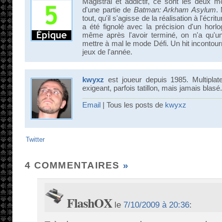
Magistral et addictif, ce sont les deux mo
d'une partie de
Batman: Arkham Asylum
.
tout, qu'il s'agisse de la réalisation à l'écri
a été fignolé avec la précision d'un horlo
même après l'avoir terminé, on n'a qu'un
mettre à mal le mode Défi. Un hit incontour
jeux de l'année.
kwyxz
est joueur depuis 1985. Multiplat
exigeant, parfois tatillon, mais jamais blasé.
Email
| Tous les posts de
kwyxz
Twitter
4 COMMENTAIRES
»
FlashOX
le
7/10/2009 à 20:36
: