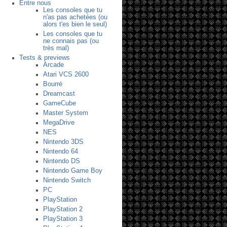
Entre nous
Les consoles que tu
n'as pas achetées (ou
alors t'es bien le seul)
Les consoles que tu
ne connais pas (ou
très mal)
Tests & previews
Arcade
Atari VCS 2600
Bourré
Dreamcast
GameCube
Master System
MegaDrive
NES
Nintendo 3DS
Nintendo 64
Nintendo DS
Nintendo Game Boy
Nintendo Switch
PC
PlayStation
PlayStation 2
PlayStation 3