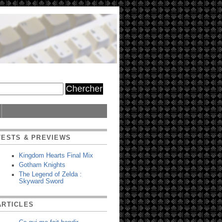
TESTS & PREVIEWS
Kingdom Hearts Final Mix
Gotham Knights
The Legend of Zelda :
Skyward Sword
ARTICLES