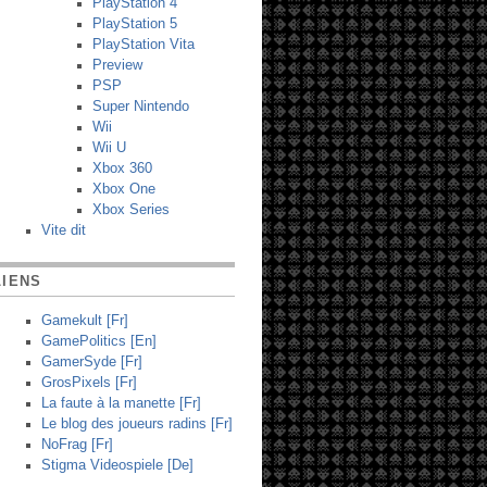
PlayStation 4
PlayStation 5
PlayStation Vita
Preview
PSP
Super Nintendo
Wii
Wii U
Xbox 360
Xbox One
Xbox Series
Vite dit
LIENS
Gamekult [Fr]
GamePolitics [En]
GamerSyde [Fr]
GrosPixels [Fr]
La faute à la manette [Fr]
Le blog des joueurs radins [Fr]
NoFrag [Fr]
Stigma Videospiele [De]