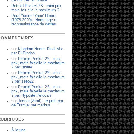
Ce qui me fait bondir
Retroid Pocket 2S : mini prix,
mais fait-elle le maximum ?
Pour Yacine ‘Yace’ Djebili
(1978-2020) : Hommage et
reconnaissance de dettes
COMMENTAIRES
sur
Kingdom Hearts Final Mix
par
El Dindon
sur
Retroid Pocket 2S : mini
prix, mais fait-elle le maximum
?
par
Hidrile
sur
Retroid Pocket 2S : mini
prix, mais fait-elle le maximum
?
par
sseb22
sur
Retroid Pocket 2S : mini
prix, mais fait-elle le maximum
?
par
Hypolite Petovan
sur
Jaguar (Atari) : le petit pot
de Tramiel
par
markus
RUBRIQUES
À la une