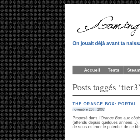
On jouait déjà avant ta nais
Accueil
Tests
Stea
Posts taggés ‘tier3
THE ORANGE BOX: PORTAL
novembre 28th, 2007
Proposé dans l’
Orange Box
aux côtés
(attendu depuis quelques années…),
de sous-estimer le potentiel de ce titr