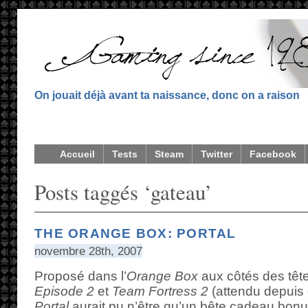
On jouait déjà avant ta naissance, donc on a raison
Accueil
Tests
Steam
Twitter
Facebook
Posts taggés ‘gateau’
THE ORANGE BOX: PORTAL
novembre 28th, 2007
Proposé dans l’
Orange Box
aux côtés des tête
Episode 2
et
Team Fortress 2
(attendu depuis
Portal
aurait pu n’être qu’un bête cadeau bonu