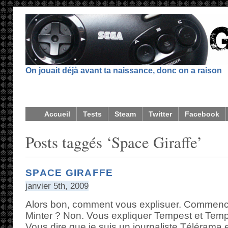
On jouait déjà avant ta naissance, donc on a raison
Accueil
Tests
Steam
Twitter
Facebook
Posts taggés ‘Space Giraffe’
SPACE GIRAFFE
janvier 5th, 2009
Alors bon, comment vous explisuer. Commence
Minter ? Non. Vous expliquer Tempest et Temp
Vous dire que je suis un journaliste Télérama 