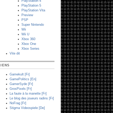
PlayStation 4
PlayStation 5
PlayStation Vita
Preview
PSP
Super Nintendo
Wii
Wii U
Xbox 360
Xbox One
Xbox Series
Vite dit
LIENS
Gamekult [Fr]
GamePolitics [En]
GamerSyde [Fr]
GrosPixels [Fr]
La faute à la manette [Fr]
Le blog des joueurs radins [Fr]
NoFrag [Fr]
Stigma Videospiele [De]