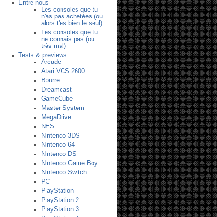
Entre nous
Les consoles que tu
n'as pas achetées (ou
alors t'es bien le seul)
Les consoles que tu
ne connais pas (ou
très mal)
Tests & previews
Arcade
Atari VCS 2600
Bourré
Dreamcast
GameCube
Master System
MegaDrive
NES
Nintendo 3DS
Nintendo 64
Nintendo DS
Nintendo Game Boy
Nintendo Switch
PC
PlayStation
PlayStation 2
PlayStation 3