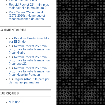
Ce qui me fait bondir
Retroid Pocket 2S : mini prix,
mais fait-elle le maximum ?
Pour Yacine ‘Yace’ Djebili
(1978-2020) : Hommage et
reconnaissance de dettes
COMMENTAIRES
sur
Kingdom Hearts Final Mix
par
El Dindon
sur
Retroid Pocket 2S : mini
prix, mais fait-elle le maximum
?
par
Hidrile
sur
Retroid Pocket 2S : mini
prix, mais fait-elle le maximum
?
par
sseb22
sur
Retroid Pocket 2S : mini
prix, mais fait-elle le maximum
?
par
Hypolite Petovan
sur
Jaguar (Atari) : le petit pot
de Tramiel
par
markus
RUBRIQUES
À la une