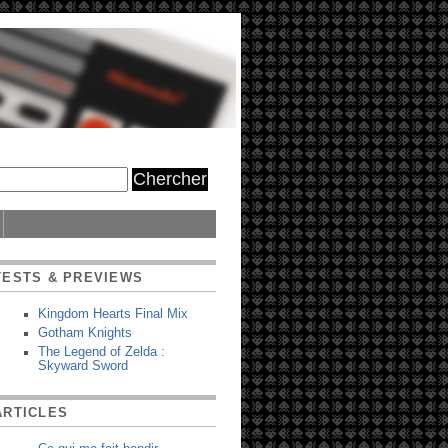
TESTS & PREVIEWS
Kingdom Hearts Final Mix
Gotham Knights
The Legend of Zelda :
Skyward Sword
ARTICLES