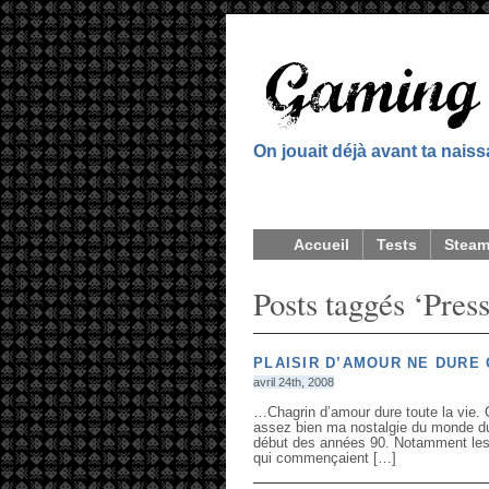
On jouait déjà avant ta nais
Accueil
Tests
Stea
Posts taggés ‘Pres
PLAISIR D’AMOUR NE DURE
avril 24th, 2008
…Chagrin d’amour dure toute la vie.
assez bien ma nostalgie du monde du 
début des années 90. Notamment les b
qui commençaient […]