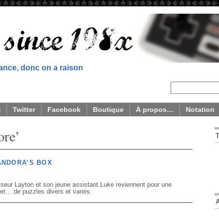
sance, donc on a raison
m
Twitter
Facebook
Boutique
À propos…
Notation
ore’
ANDORA’S BOX
esseur Layton et son jeune assistant Luke reviennent pour une
et… de puzzles divers et variés.