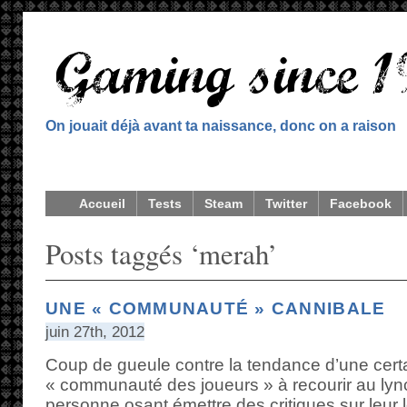
On jouait déjà avant ta naissance, donc on a raison
Accueil
Tests
Steam
Twitter
Facebook
Posts taggés ‘merah’
UNE « COMMUNAUTÉ » CANNIBALE
juin 27th, 2012
Coup de gueule contre la tendance d’une certa
« communauté des joueurs » à recourir au lyn
personne osant émettre des critiques sur leur lo