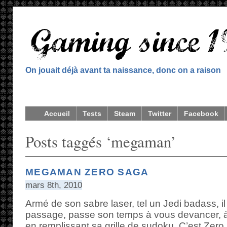
On jouait déjà avant ta naissance, donc on a raison
Accueil
Tests
Steam
Twitter
Facebook
Posts taggés ‘megaman’
MEGAMAN ZERO SAGA
mars 8th, 2010
Armé de son sabre laser, tel un Jedi badass, il
passage, passe son temps à vous devancer, à 
en remplissant sa grille de sudoku. C’est Zero.